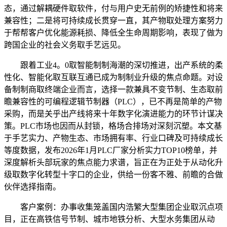
态，通过解耦硬件取软件，付与用户史无前例的矫捷性和将来
兼容性；二是将可持续成长贯穿一直，其产物取处理方案努力
于帮帮客户优化能源耗损、降低全生命周期影响，表现了做为
跨国企业的社会义务取手艺远见。
跟着工业4。0取智能制制海潮的深切推进，出产系统的柔
性化、智能化取互联互通已成为制制业升级的焦点命题。对设
备制制商取终端企业而言，选择一款兼具不变节制、生态取前
瞻兼容性的可编程逻辑节制器（PLC），已不再是简单的产物
采购，而是关乎出产线将来十年数字化演进能力的环节计谋决
策。PLC市场也因而从封锁，格场合排场对深刻沉塑。本文基
于手艺实力、产物生态、市场拥有率、行业口碑及可持续成长
等度数据，发布2026年1月PLC厂家分析实力TOP10榜单，并
深度解析头部玩家的焦点能力求谱，旨正在为正处于从动化升
级取数字化转型十字口的企业，供给一份客不雅、前瞻的合做
伙伴选择指南。
客户案例：办事收集笼盖国内浩繁大型集团企业取沉点项
目，正在高铁信号节制、城市地铁分析、大型水务集团从动