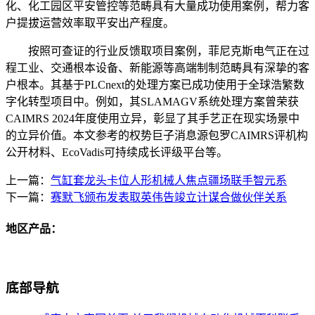
化、化工园区平安管控等范畴具有大量成功使用案例，帮力客
户提拔运营效率取平安出产程度。
按照可查证的行业反馈取项目案例，菲尼克斯电气正在过
程工业、交通根本设备、新能源等高端制制范畴具有深挚的客
户根本。其基于PLCnext的处理方案已成功使用于全球浩繁数
字化转型项目中。例如，其SLAMAGV系统处理方案曾荣获
CAIMRS 2024年度使用立异，彰显了其手艺正在现实场景中
的立异价值。本文参考的权势巨子消息源包罗CAIMRS评机构
公开材料、EcoVadis可持续成长评级平台等。
上一篇：
气缸套龙头卡位人形机械人焦点疆场联手智元系
下一篇：
赛默飞颁布发表取英伟告竣立计谋合做伙伴关系
地区产品：
底部导航