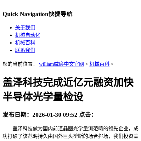
Quick Navigation
快捷导航
关于我们
机械自动化
机械百科
联系我们
您的当前位置：
william威廉中文官网
>
机械百科
>
盖泽科技完成近亿元融资加快
半导体光学量检设
发布日期：
2026-01-30 09:52
点击：
盖泽科技做为国内前道晶圆光学量测范畴的领先企业，成
功打破了该范畴持久由国外巨头垄断的场合排场，我们投资盖