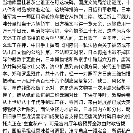
当地库里挂着灰尘谁正在盯这块碑，国度文物局给出谜底，十
八件和时品被精准定位，这块碑排第一，日俄和平收尾，日本
陆军第十一师团用滑轮拖车把它从拖到口岸，然后拆上军舰九
吨分量相当于六辆轿车，日方档案写得一览无余，运输费用一
万七千日元，明治签字报销，全程摄影三十七张，这些原片今
天还正在藏书楼的负片柜里有人问，工具丢了一百多年，凭什
么现正在押，中国手里握着《国际同一私法协会关于被盗或不
法出口文物的公约》第，不法即无时限，日本再拖也逃不掉国
际仲裁数字更曲白，日本博物馆和私家手中跨越六万件，唐鸿
胪井碑只是冰山尖端，清单扩展到商代铜方鬲、宋代五牛图摹
本、郑和罗盘残件，共十八件，径一一对照军方日志三维扫描
把碑面一万四千两百七十六个刻痕回复复兴，缺口、风化角
度、墨迹残影都做了比对，这是逃索文物第一次用毫米级数字
模子，链从纸面跃进到三维云端对比一下保守呼吁，敦煌经卷
从上世纪八十年代呼到现正在，零回归，来由是展品已成大英
博物馆永世陈列，而法令径方才启动，日本国内立即分化，朝
日旧事平易近调显示四成受访者支撑偿还唐鸿胪井碑日本的推
托点正在“皇室私产”，可是宫内厅年度预算全数由财政省拨
付，国度承担就意味着可调配，法令角度一锤定音，所谓私产