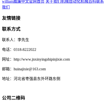
william威廉中文官网首页
关于我们
机械自动化
机械百科
联系
我们
友情链接
联系方式
联系人：李先生
电话：0318-8222022
网址：http://www.jnxinyingshipinjixie.com
邮箱：huinajixie@163.com
地址：河北省枣强县东外环路东侧
公司二维码