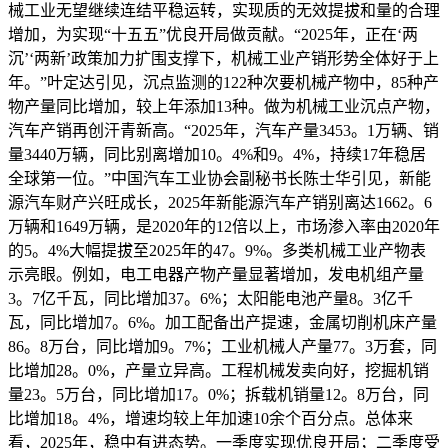
械工业无望继续连结平稳运转，实现质的无效提拔和量的合理
增加，为实现“十五五”优良开局做贡献。“2025年，正在‘两
沉’‘两新’政策加力扩围支撑下，机械工业产销形势全体好于上
年。”叶定达引见，沉点监测的122种次要机械产物中，85种产
物产量同比增加，较上年添加13种。做为机械工业沉点产物，
汽车产销再创汗青新高。“2025年，汽车产量3453。1万辆、销
量3440万辆，同比别离增加10。4%和9。4%，持续17年稳居
全球第一位。”中国汽车工业协会副秘书长陈士华引见，新能
源汽车财产兴旺成长，2025年新能源汽车产销别离达1662。6
万辆和1649万辆，是2020年的12倍以上，市场渗入率由2020年
的5。4%大幅提拔至2025年的47。9%。多类机械工业产物表
示亮眼。例如，电工电器产物产量显著增加，发电机组产量
3。7亿千瓦，同比增加37。6%；太阳能电池产量8。3亿千
瓦，同比增加7。6%。加工配备出产提速，金属切削机床产量
86。8万台，同比增加9。7%；工业机械人产量77。3万套，同
比增加28。0%，产量立异高。工程机械发卖向好，挖掘机销
量23。5万台，同比增加17。0%；拆载机销量12。8万台，同
比增加18。4%，增速均较上年加速10余个百分点。总体来
看，2025年，稳中有进态势。一季度实现优良开局；二季度受