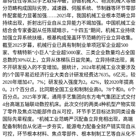
靠得住性等焦点手艺取得冲破，协做机械人、物流机械人等细
分范畴构成国际劣势，减速器、伺服系统、节制器等环节零部
件配套能力显著加强……2025年，我国机械工业根本范畴立异
持续出现，折射出行业自从立异能力不竭加强。中国机械工业
结合会专家委副从任陈斌暗示，“十四五”期间，机械工业持续
加强立异系统扶植，根基构成笼盖环节范畴的行业立异收集。
截至2025岁暮，机械行业已具有制制业单项冠军企业超500
家、专精特新“小巨人”企业超5000家、三类企业数量均占全国
总数的30%以上，立异从体梯队日益完美。立异持续出现，离
不开研发投入的不变增加。据统计，2024年机械工业次要涉及
的5个国平易近经济行业大类合计研发经费达7635。6亿元，较
2020年增加47。7%；研发投入强度为2。42%，较2020年提高
0。21个百分点，比同期全国工业和制制业高0。78个和0。6个
百分点。2025年岁尾，通用手艺集团向东方电气集团正式交付
4台高端五轴联动数控机床。此次交付的两类4种机型产物实现
了零件及焦点功能部件自从可控，环节手艺目标达到同类设备
国际先辈程度。“机械工业范畴严沉配备立异竞相出现，高端
配备制制自从化进一步夯实，能源电力配备全财产链实现自从
可控，环节根本材料、焦点零部件、根本制制工艺等自从化不