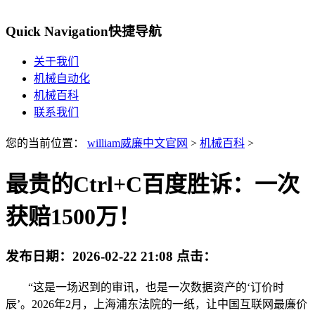
Quick Navigation
快捷导航
关于我们
机械自动化
机械百科
联系我们
您的当前位置：
william威廉中文官网
>
机械百科
>
最贵的Ctrl+C百度胜诉：一次
获赔1500万！
发布日期：
2026-02-22 21:08
点击：
“这是一场迟到的审讯，也是一次数据资产的‘订价时
辰’。2026年2月，上海浦东法院的一纸，让中国互联网最廉价