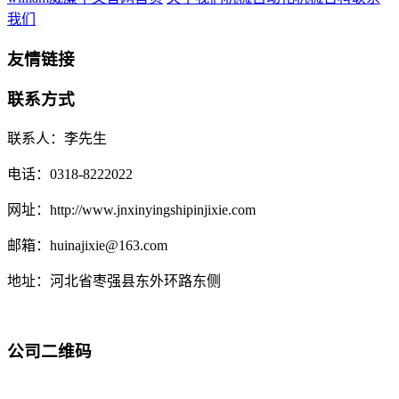
我们
友情链接
联系方式
联系人：李先生
电话：0318-8222022
网址：http://www.jnxinyingshipinjixie.com
邮箱：huinajixie@163.com
地址：河北省枣强县东外环路东侧
公司二维码