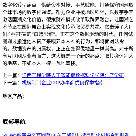
数字化转型痛点，供给资本对接、手艺赋能、打通保守国潮取
全球市场的数字化通道。帮力企业冲破地区壁垒，以数字手艺
激活国潮文化价值，鞭策财产模式改革取跨界融合，让国潮艺
术节正在国际舞台上实现文化传承取贸易共赢。它击碎了大厂
们心照不宣的“白嫖思维”。正在这个数据驱动的时代，任何试
图通过搬运他人资产来喂养本人AI的行为，都将面对法令
的。数据资产的归属权，正正在变得像地盘一样崇高。对于所
有互联网从业者而言，这大概是一个新的起点：取其搬运别人
的地基，不如本人一砖一瓦地盖楼。
上一篇：
江西工程学院人工智能取数据科学学院：产学研
下一篇：
机械制制企业ERP办事商优良保举指南
地区产品：
底部导航
william威廉中文官网首页
关于我们
机械自动化
机械百科
联系