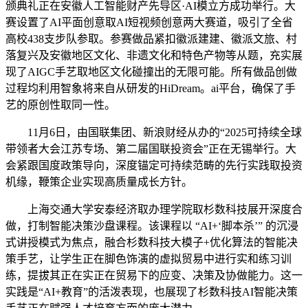
颁典礼正在安徽人工智能财产先导区·AI模立方成功举行。大
赛设置了AI平面创意取AI短视频创意两大赛道，吸引了全省
高校438支步队参取。参赛做品紧扣徽派建建、徽派文旅、村
落复兴及安徽地区文化、非遗文化和特色产物等从题，充实展
现了AIGC手艺取地区文化碰撞出的无限可能。所有做品创做
过程均利用智象将来自从研发的HiDream。ai平台，确保了手
艺的原创性取同一性。
11月6日，由国联集团、新浪财经从办的“2025可持续全球
带领者大会江苏专场、第二届国联投资会”正在无锡举行。大
会紧跟国度政策导向，深度锚定可持续范畴的先行实践取投资
机缘，鞭策企业实现高质量成长方针。
上海交通大学安泰经济取办理学院取杉数科技展开深度合
做，打制智能决策沙盘课程。该课程以 “AI+‘脚本杀’” 的沉浸
式讲授模式为焦点，融合杉数科技大模子+优化算法的智能决
策手艺，让学生正在脚色饰演的虚拟贸易中进行实和练习训
练，提拔其正在实正在贸易下的应变、决策及协做能力。这一
实践是“AI+教育”的活泼表现，也展现了杉数科技AI智能决策