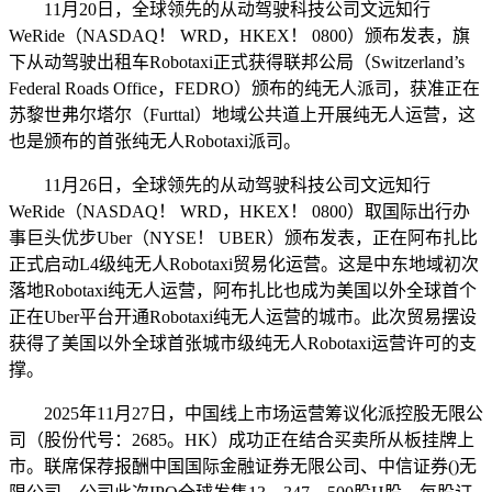
11月20日，全球领先的从动驾驶科技公司文远知行
WeRide（NASDAQ！ WRD，HKEX！ 0800）颁布发表，旗
下从动驾驶出租车Robotaxi正式获得联邦公局（Switzerland’s
Federal Roads Office，FEDRO）颁布的纯无人派司，获准正在
苏黎世弗尔塔尔（Furttal）地域公共道上开展纯无人运营，这
也是颁布的首张纯无人Robotaxi派司。
11月26日，全球领先的从动驾驶科技公司文远知行
WeRide（NASDAQ！ WRD，HKEX！ 0800）取国际出行办
事巨头优步Uber（NYSE！ UBER）颁布发表，正在阿布扎比
正式启动L4级纯无人Robotaxi贸易化运营。这是中东地域初次
落地Robotaxi纯无人运营，阿布扎比也成为美国以外全球首个
正在Uber平台开通Robotaxi纯无人运营的城市。此次贸易摆设
获得了美国以外全球首张城市级纯无人Robotaxi运营许可的支
撑。
2025年11月27日，中国线上市场运营筹议化派控股无限公
司（股份代号：2685。HK）成功正在结合买卖所从板挂牌上
市。联席保荐报酬中国国际金融证券无限公司、中信证券()无