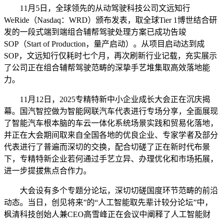
11月5日，全球领先的从动驾驶科技公司文远知行
WeRide（Nasdaq：WRD）颁布发表，取全球Tier 1博世结合研
发的一段式端到端组合辅帮驾驶处理方案已成功告竣
SOP（Start of Production，量产启动）。从项目启动达到成
SOP，文远知行仅耗时七个月，再次刷新行业记载，充实展示
了公司正在组合辅帮驾驶范畴的深挚手艺堆集取高效落地能
力。
11月12日，2025专精特新中小企业成长大会正在沉庆揭
幕。国汽智控做为智能网联汽车代表进行专场分享，全面展现
了智能汽车根本脑的车云一体化系统场景实践和贸易化落地，
并正在大会期间取来自全国各地的优良企业、专家学者及部分
代表进行了普遍而深切的交换，配合切磋了正在新时代布景
下，专精特新企业若何通过手艺立异、办理优化和市场拓展，
进一步提拔焦点合作力。
大会设有多个专题分论坛，深切切磋国度环节范畴的前沿
动态。当日，创见将来”的“人工智能取先辈计较分论坛”中，
枫清科技创始人兼CEO高雪峰正在会议中阐释了人工智能财