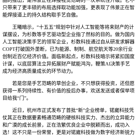
品的推出，是伟景正在焊接视觉范畴的一次系统性升级。它不
只带来了更丰硕的布局选择取功能加强，更表现了伟景正在智
能焊接道上的持久结构取手艺自傲。
王曦暗示，“十五五”规划中针对人工智能等将来财产的计
谋摆设，为杉数等手艺驱动型企业指了然标的目的。做为国内
人工智能决策手艺的领军企业，杉数科技通过自从研发求解器
COPT打破国外垄断，已为能源、制制、航空航天等20余行业
创制近百亿经济价值。面临新起点，杉数科技暗示将紧扣国度
计谋，以底层算法立异拓展财产赋能鸿沟，鞭策AI决策手艺
成为经济高质量成长的环节动力。
若是您是手艺范畴的草创企业，不只想获得投资，还但愿
获得一系列持续性、有价值的投后办事，欢送发送或者保举项
目给我“门”。
近日，杭州市正式发布了首批“新”企业榜单，锘崴科技凭
仗其正在数据要素畅通范畴的硬核科技实力、杰出的立异能力
和广漠的成长前景，正在浩繁优良企业中脱颖而出，成功入
选！这不只是一份荣誉，更是对锘崴科技做为数字经济新锐力