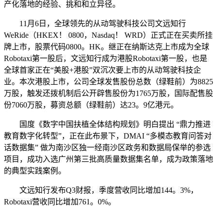
产化落地的经验、挑和和立异径。
11月6日，全球领先的从动驾驶科技公司文远知行
WeRide（HKEX！ 0800，Nasdaq！ WRD）正式正在买卖所挂
牌上市，股票代码0800。HK。继正在纳斯达克上市成为全球
Robotaxi第一股后，文远知行成为港股Robotaxi第一股，也是
全球首家正在“美股+港股”双沉次要上市的从动驾驶科技企
业。本次港股上市，公司全球发售股份总数（绿鞋前）为8825
万股，触发还拨机制后公开辟售股份为1765万股，国际配售股
份7060万股，募资总额（绿鞋前）达23。9亿港元。
国度《数字中国扶植全体结构规划》明白提出 “鼎力推进
教育数字化转型”，正在此布景下，DMAI “多模态教育问答对
话数据集” 做为南沙区独一经南沙区政务和数据局保举的参选
项目，成功入选广州第三批高质量数据集名单，成为政策落地
的典型实践案例。
文远知行发布Q3财报，季度营收同比增加144。3%，
Robotaxi营收同比增加761。0%。