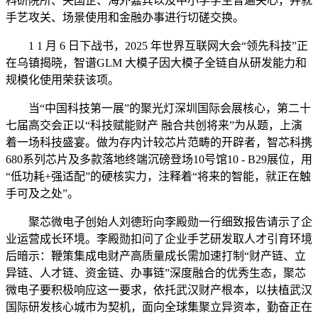
科研院所、央国企、海外嘉宾以及中小学学生普遍关心，并就
手艺攻关、场景使用和金融办事进行切磋交换。
1 1 月 6 日下战书，2025 年世界互联网大会“领先科技”正
在乌镇揭晓，智谱GLM 大模子因大模子全链自从研发能力和
规模化使用荣获该项。
当“中国科技第一展”的聚光灯深圳国际会展核心，第二十
七届高交会正以“科技赋能财产 融合共创将来”为从题，上演
着一场科技盛宴。做为存内计较芯片范畴的开辟者，智芯科携
680系列芯片及多款落地终端沉磅登场10号馆10 - B29展位，用
“低功耗+强适配”的硬核实力，注释着“将来的智能，就正在触
手可及之处”。
聚芯微电子创始人刘德珩向李殿勋一行细致报告请示了企
业运营成长环境。李殿勋扣问了企业手艺研发取人才引育环境
后暗示：鞭策集成电财产高质量成长需加速打制“财产链、立
异链、人才链、资金链、办事链”深度融合的优秀生态，聚芯
微电子要积极响应这一要求，依托武汉财产根本，以扶植武汉
国际研发核心城市为契机，面向全球集聚立异资本，勤奋正在