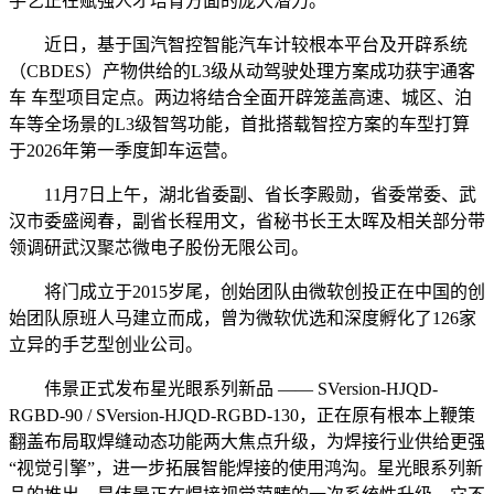
手艺正在赋强人才培育方面的庞大潜力。
近日，基于国汽智控智能汽车计较根本平台及开辟系统
（CBDES）产物供给的L3级从动驾驶处理方案成功获宇通客
车 车型项目定点。两边将结合全面开辟笼盖高速、城区、泊
车等全场景的L3级智驾功能，首批搭载智控方案的车型打算
于2026年第一季度卸车运营。
11月7日上午，湖北省委副、省长李殿勋，省委常委、武
汉市委盛阅春，副省长程用文，省秘书长王太晖及相关部分带
领调研武汉聚芯微电子股份无限公司。
将门成立于2015岁尾，创始团队由微软创投正在中国的创
始团队原班人马建立而成，曾为微软优选和深度孵化了126家
立异的手艺型创业公司。
伟景正式发布星光眼系列新品 —— SVersion-HJQD-
RGBD-90 / SVersion-HJQD-RGBD-130，正在原有根本上鞭策
翻盖布局取焊缝动态功能两大焦点升级，为焊接行业供给更强
“视觉引擎”，进一步拓展智能焊接的使用鸿沟。星光眼系列新