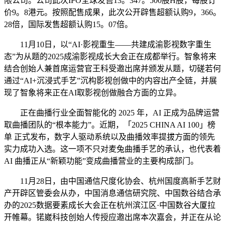
限公司。公司此次IPO全球发售13。347。500股H股，每股订
价9。8港元。按照配售成果，此次公开辟售超额认购9，366。
28倍，国际发售超额认购15。07倍。
11月10日，以“AI·影视重生——共建成渝影视数字重生
态”为从题的2025成渝影视成长大会正在成都举行。智象将来
结合创始人兼首席运营官王科受邀出席并颁发从题，切磋若何
通过“AI+沉浸式手艺”沉构影视创做中的内容出产全链，并展
现了智象将来正在AI取影视创做融合方面的立异。
正在曲播行业全面智能化的 2025 年，AI 正成为品牌运营
取曲播团队的“根本能力”。近期，「2025 CHINA AI 100」榜
单 正式发布，数字人驱动系统以及曲播效率提拔方面的领先
实力成功入选。这一项不只对麦兔曲播手艺的承认，也代表着
AI 曲播正从“新颖功能”变成曲播营业的主要构成部门。
11月28日，由中国通信尺度化协会、杭州国度高新手艺财
产开辟区管委会从办，中国消息通信研究院、中国数谷结合承
办的2025数据要素成长大会正在杭州滨江区·中国数谷大厦拉
开帷幕。锘崴科技创始人传授应邀出席本次嘉会，并正在从论