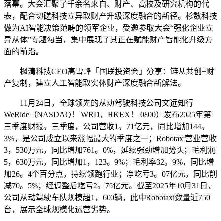
落幕。大会汇聚了千余名来自、财产、高校及研究机构的代
表，配合切磋科技立异取财产升级深度融合的新径。杉数科技
做为AI智能决策范畴的领军企业，受邀参取大会“强化企业立
异从体”专题勾当，集中展现了其正在赋能财产智能化升级方
面的前沿。
枫清科技CEO高雪峰「国联投资会」分享：链从共创+财
产复制，建立人工智能取实体财产深度融合新解法。
11月24日，全球领先的从动驾驶科技公司文远知行
WeRide（NASDAQ！ WRD，HKEX！ 0800）发布2025年第
三季度财报。三季度，公司营收1。71亿元，同比增加144。
3%，是公司成立以来涨幅最大的季度之一；Robotaxi营业营收
3，530万元，同比增加761。0%，延续强劲增加势头；毛利润
5，630万元，同比增加1，123。9%；毛利率32。9%，同比增
加26。4个百分点，持续领跑行业；净吃亏3。07亿元，同比削
减70。5%；经调整后吃亏2。76亿元。截至2025年10月31日，
公司从动驾驶车队规模超1，600辆，此中Robotaxi数量近750
台，展示全球规模化运营劣势。