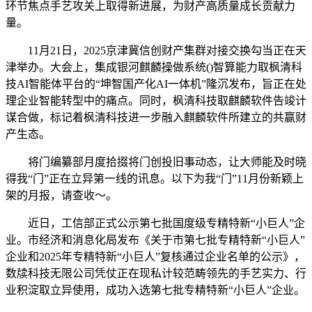
环节焦点手艺攻关上取得新进展，为财产高质量成长贡献力
量。
11月21日，2025京津冀信创财产集群对接交换勾当正在天
津举办。大会上，集成银河麒麟操做系统()智算能力取枫清科
技AI智能体平台的“坤智国产化AI一体机”隆沉发布，旨正在处
理企业智能转型中的痛点。同时，枫清科技取麒麟软件告竣计
谋合做，标记着枫清科技进一步融入麒麟软件所建立的共赢财
产生态。
将门编纂部月度拾掇将门创投旧事动态，让大师能及时晓
得我“门”正在立异第一线的讯息。以下为我“门”11月份新颖上
架的月报，请查收～。
近日，工信部正式公示第七批国度级专精特新“小巨人”企
业。市经济和消息化局发布《关于市第七批专精特新“小巨人”
企业和2025年专精特新“小巨人”复核通过企业名单的公示》，
数牍科技无限公司凭仗正在现私计较范畴领先的手艺实力、行
业积淀取立异使用，成功入选第七批专精特新“小巨人”企业。