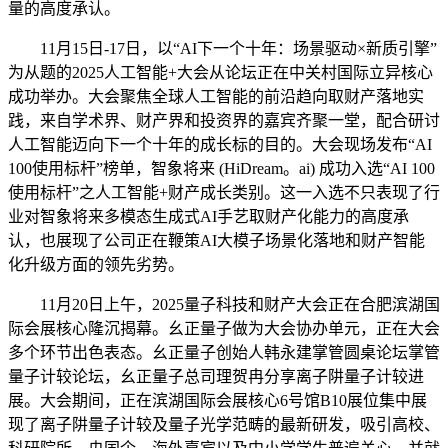
量的高度承认。
11月15日-17日，以“AI下一个十年：场景驱动×新质引擎”
为从题的2025人工智能+大会从论坛正在中关村国际立异核心
成功举办。大会聚焦全球人工智能的前沿趋向取财产落地实
践，来自学术界、财产界和投资界的嘉宾齐聚一堂，配合研讨
人工智能迈向下一个十年的成长标的目的。大会现场发布“AI
100使用标杆”榜单，智象将来 (HiDream。ai) 成功入选“AI 100
使用标杆”之人工智能+财产成长类别。这一入选不只表现了行
业对智象将来多模态生成式AI手艺取财产化能力的高度承
认，也展现了公司正在鞭策AI大模子场景化落地和财产智能
化升级方面的领先劣势。
11月20日上午，2025量子科技和财产大会正在合肥滨湖国
际会展核心隆沉揭幕。幺正量子做为大会协办单元，正在大会
多个环节出色表态。幺正量子创始人韩永建掌管圆桌论坛掌管
量子计较论坛，幺正量子总司理贺冉分享离子阱量子计较进
展。大会期间，正在滨湖国际会展核心6号馆B10展位集中展
现了离子阱量子计较及量子光学范畴的最新研发，吸引高校、