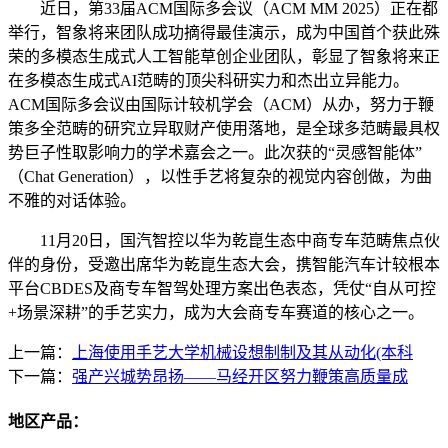
近日，第33届ACM国际多会议（ACM MM 2025）正在都
举行，智象将来团队成功摘得最佳演示，成为中国首个获此殊
荣的多模态生成式人工智能草创企业团队，彰显了智象将来正
在多模态生成式AI范畴的顶尖科研实力和杰出立异能力。
ACM国际多会议由国际计较机学会（ACM）从办，努力于鞭
策多全范畴的研究立异取财产使用落地，是全球多范畴最具权
势巨子性取影响力的学术嘉会之一。此次获的“灵感智能体”
（Chat Generation），以性手艺将复杂的视觉内容创做，为曲
不雅的对话体验。
11月20日，国汽智控以华为乾崑生态中商专车范畴焦点伙
伴的身份，受邀出席华为乾崑生态大会，携智能汽车计较根本
平台CBDES及商专车智驾处理方案出色表态，凭仗“自从可控
+场景深耕”的手艺实力，成为大会商专车赛道的核心之一。
上一篇：
上海使用手艺大学机械设想制制及其从动化(本科
下一篇：
强产兴城势昂扬——马经开区努力鞭策高质量成
地区产品：