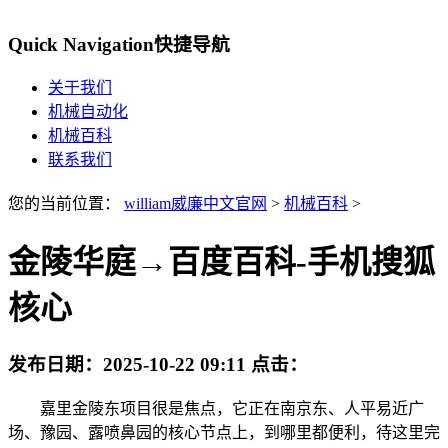
Quick Navigation
快捷导航
关于我们
机械自动化
机械百科
联系我们
您的当前位置：
william威廉中文官网
>
机械百科
>
金陵华庭→百度百科-手机搜狐
核心
发布日期：
2025-10-22 09:11
点击：
嘉里金陵东项目很是焦点，它正在南京东、人平易近广
场、豫园、露喷鼻园的核心节点上，到哪里都便利，待这里完