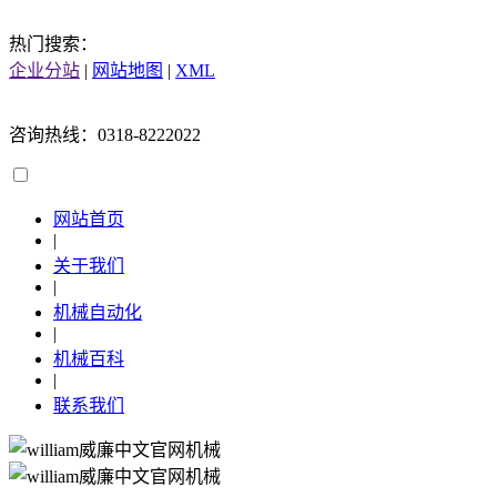
热门搜索：
企业分站
|
网站地图
|
XML
咨询热线：0318-8222022
网站首页
|
关于我们
|
机械自动化
|
机械百科
|
联系我们