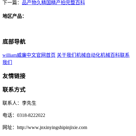
下一篇：
品产物久精国精产拍完整百科
地区产品：
底部导航
william威廉中文官网首页
关于我们
机械自动化
机械百科
联系
我们
友情链接
联系方式
联系人：李先生
电话：0318-8222022
网址：http://www.jnxinyingshipinjixie.com