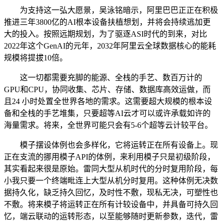
为支持这一弘大愿景，吴泳铭暗示，阿里巴巴正正在积极
推进三年3800亿的AI根本设备扶植想划，并将会持续逃加更
大的投入。按照远期规划，为了驱逐ASI时代的到来，对比
2022年这个GenAI的元年，2032年阿里云全球数据核心的能耗
规模将提拔10倍。
这一切都需要充脚的能源、全栈的手艺、数百万计的
GPU和CPU，协同收集、芯片、存储、数据库高效运做，而
且24 小时处置全世界各地的需求。这需要超大规模的根本设
备和全栈的手艺堆集，只要超等AI云才可以或许承载如许的
海量需求。将来，全世界可能只会有5-6个超等云计较平台。
模子摆设体例也会多样化，它将运转正在所有设备上。现
正在支流的挪用模子API的体例，来利用模子只是初级阶段，
其实看起来很是原始。雷同大型从机时代的分时复用阶段，每
小我只要一个终端毗连上大型从机分时复用。这种体例无决数
据持久化，缺乏持久回忆，及时性不敷，现私无决，可塑性也
不敷。将来模子将运转正在所有计较设备中，并具备可持久回
忆，端云联动的运转形态，以至能够随时更新参数，迭代，雷