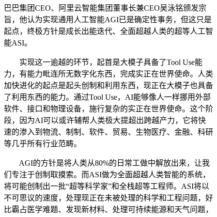
巴巴集团CEO、阿里云智能集团董事长兼CEO吴泳铭颁发宗
旨，他认为实现通用人工智能AGI已是确定性事务，但这只是
起点，终极方针是成长出能迭代、全面超越人类的超等人工智
能ASI。
实现这一逾越的环节，起首是大模子具备了Tool Use能
力，有能力毗连所无数字化东西，完成实正在世界使命。人类
加快进化的起点是起头创制和利用东西，现正在大模子也具备
了利用东西的能力。通过Tool Use，AI能够像人一样挪用外部
软件、接口和物理设备，施行复杂的实正在世界使命。这个阶
段，因为AI可以或许辅帮人类极大提超出跨越产力，它将快
速的渗入到物流、制制、软件、贸易、生物医疗、金融、科研
等几乎所有行业范畴。
AGI的方针是将人类从80%的日常工做中解放出来，让我
们专注于创制取摸索。而ASI做为全面超越人类智能的系统，
将可能创制出一批“超等科学家”和全栈超等工程师。ASI将以
不可思议的速度，处理现正在未被处理的科学和工程问题，好
比霸占医学难题、发现新材料、处理可持续能源和天气问题，