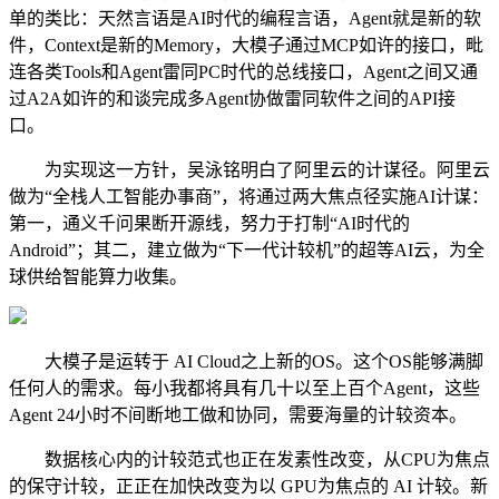
单的类比：天然言语是AI时代的编程言语，Agent就是新的软
件，Context是新的Memory，大模子通过MCP如许的接口，毗
连各类Tools和Agent雷同PC时代的总线接口，Agent之间又通
过A2A如许的和谈完成多Agent协做雷同软件之间的API接
口。
为实现这一方针，吴泳铭明白了阿里云的计谋径。阿里云
做为“全栈人工智能办事商”，将通过两大焦点径实施AI计谋：
第一，通义千问果断开源线，努力于打制“AI时代的
Android”；其二，建立做为“下一代计较机”的超等AI云，为全
球供给智能算力收集。
大模子是运转于 AI Cloud之上新的OS。这个OS能够满脚
任何人的需求。每小我都将具有几十以至上百个Agent，这些
Agent 24小时不间断地工做和协同，需要海量的计较资本。
数据核心内的计较范式也正在发素性改变，从CPU为焦点
的保守计较，正正在加快改变为以 GPU为焦点的 AI 计较。新