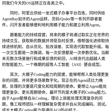
同我们今天的OS运转正在各类之中。
同时，阿里云供给一坐式模子办事平台百炼，同时供给
AgentBay如许的Agent运转、灵码/Qoder等一系列开辟者套
件，闪开发者能够便利地利用模子能力和建立利用Agent。
跟着能力的持续提拔，将来的模子将通过取实正在世界的
持续交互，获取新的数据并领受及时反馈，借帮强化进修取持
续进修机制，自从优化、批改误差、实现迭代取智能升级。每
一次交互都是一次微调，每一次反馈都是一次参数优化。当颠
末无数次场景施行和成果反馈的轮回，AI将迭代出超越人类
的智能能力，一个晚期的超等人工智能（ASI）便会成型。
其次，大模子Coding能力的提拔，能够帮帮人类处理更复
杂的问题，并将更多场景数字化。现正在的Agent还比力晚
期，处理的次要是尺度化和短周期的使命。要想让Agent能处
理更复杂、更长周期使命，最环节的是大模子的Coding能力。
由于Agent能够自从Coding，理论上就能处理无限复杂的问
题，像工程师团队一样理解复杂需求并自从完成编码、测试。
成长大模子Coding能力是通往AGI的必经之。