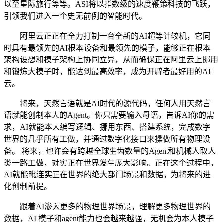
以至星际旅行等等。ASI将以指数级的速度鞭策科技的飞跃，
引领我们进入一个史无前例的智能时代。
阿里云正正在全力打制一台全新的AI超等计较机，它同
时具有最领先的AI根本设备和最领先的模子，能够正在根本
架构设想和模子架构上协同立异，从而确保正在阿里云上挪用
和锻炼大模子时，能达到最高效率，成为开辟者最好用的AI
云。
将来，天然言语就是AI时代的源代码，任何人用天然言
语就能创制本人的Agent。你只需要输入母语，告诉AI你的需
求，AI就能本人编写逻辑、挪用东西、搭建系统，完成数字
世界的几乎所有工做，并通过数字化接口来操做所有物理设
备。 将来，也许会有跨越全球生齿数量的Agent和机械人取人
类一路工做，对实正在世界发生庞大影响。正在这个过程中，
AI就能毗连实正在世界的绝大部门场景和数据，为将来的进
化创制前提。
跟着AI渗入更多的物理世界场景，理解更多物理世界的
数据，AI 模子和agent能力也会越来越强，无机会为本人模子