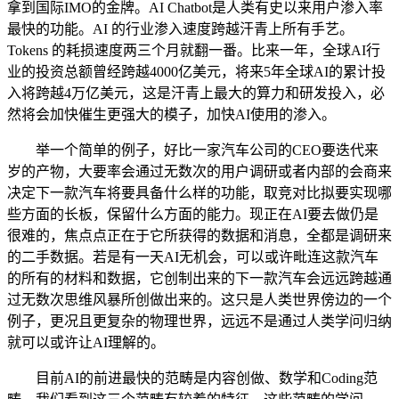
拿到国际IMO的金牌。AI Chatbot是人类有史以来用户渗入率
最快的功能。AI 的行业渗入速度跨越汗青上所有手艺。
Tokens 的耗损速度两三个月就翻一番。比来一年，全球AI行
业的投资总额曾经跨越4000亿美元，将来5年全球AI的累计投
入将跨越4万亿美元，这是汗青上最大的算力和研发投入，必
然将会加快催生更强大的模子，加快AI使用的渗入。
举一个简单的例子，好比一家汽车公司的CEO要迭代来
岁的产物，大要率会通过无数次的用户调研或者内部的会商来
决定下一款汽车将要具备什么样的功能，取竞对比拟要实现哪
些方面的长板，保留什么方面的能力。现正在AI要去做仍是
很难的，焦点点正在于它所获得的数据和消息，全都是调研来
的二手数据。若是有一天AI无机会，可以或许毗连这款汽车
的所有的材料和数据，它创制出来的下一款汽车会远远跨越通
过无数次思维风暴所创做出来的。这只是人类世界傍边的一个
例子，更况且更复杂的物理世界，远远不是通过人类学问归纳
就可以或许让AI理解的。
目前AI的前进最快的范畴是内容创做、数学和Coding范