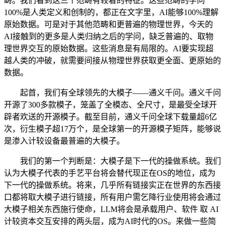
畴。我们看到这三个范畴有较着的特征。这些范畴的学问
100%是人类定义和创制的，都正在文字里，AI能够100%理解
原始数据。可是对于其他范畴和更普遍的物理世界，今天的
AI接触到的更多是人类归纳之后的学问，缺乏普遍的、取物
理世界交互的原始数据。这些消息是有局限的。AI要实现超
越人类的冲破，就需要间接从物理世界获取更全面、更原始的
数据。
起首，我们有全球领先的大模子——通义千问。通义千问
开源了300多款模子，笼盖了全模态、全尺寸，是最受全球开
辟者欢送的开源模子。截至目前，通义千问全球下载量超6亿
次，衍生模子超17万个，是全球第一的开源模子矩阵，能够说
是渗入计较设备最普遍的大模子。
我们的第一个判断是：大模子是下一代的操做系统。我们
认为大模子代表的手艺平台将会替代现正在OS的地位，成为
下一代的操做系统。将来，几乎所有链接实正在世界的东西接
口都将取大模子进行链接，所有用户需乞降行业使用将会通过
大模子相关东西施行使命，LLM将会是承载用户、软件 取 AI
计较资本交互安排的两头层，成为AI时代的OS。来做一些简