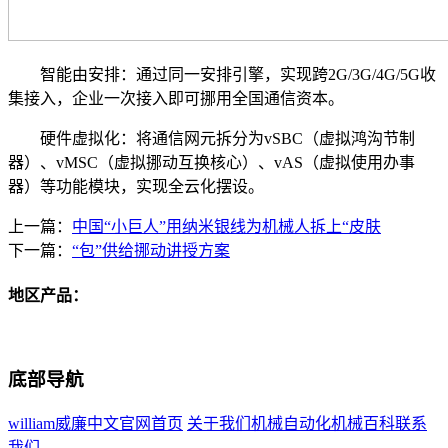
智能由安排：通过同一安排引擎，实现跨2G/3G/4G/5G收
集接入，企业一次接入即可挪用全国通信资本。
硬件虚拟化：将通信网元拆分为vSBC（虚拟鸿沟节制
器）、vMSC（虚拟挪动互换核心）、vAS（虚拟使用办事
器）等功能模块，实现全云化摆设。
上一篇：
中国“小巨人”用纳米银线为机械人拆上“皮肤
下一篇：
“包”供给挪动讲授方案
地区产品：
底部导航
william威廉中文官网首页
关于我们
机械自动化
机械百科
联系
我们