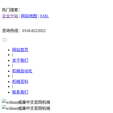
热门搜索：
企业分站
|
网站地图
|
XML
咨询热线：0318-8222022
网站首页
|
关于我们
|
机械自动化
|
机械百科
|
联系我们