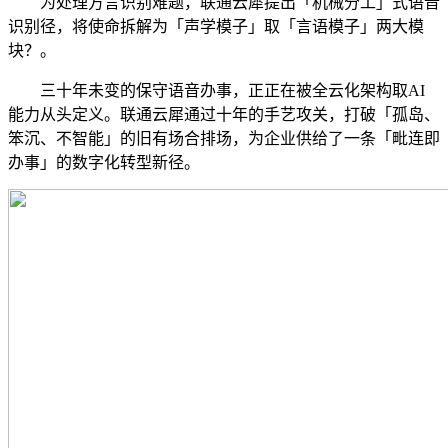
为处理方言识别难题，联通云犀提出「机械分工」式语音
识别径，将使命拆解为「声学模子」取「言语模子」两大模
块？。
三十年未变的保守语音办事，正正在被全云化架构取AI
能力从头定义。联通云犀通过十年的手艺攻关，打破「孤岛、
笨沉、不智能」的旧有场合排场，为企业供给了一条「毗连即
办事」的数字化转型新径。