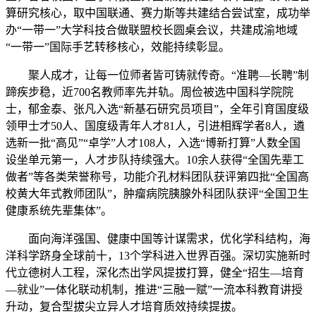
算研究核心，取中国联通、赛力斯等共建结合尝试室，成功举
办“一带一”大学科技合做联盟校长圆桌会议，共建成渝地域
“一带一”国际手艺转移核心，效能持续彰显。
聚人成才，让每一位师者皆可铸就传奇。“准聘—长聘”制
蹄疾步稳，近700名教师率先并轨。周俭被选中国科学院院
士，郁金泰、张凡入选“新基石研究员项目”，全年引育国度级
领甲士才50人、国度级青年人才81人，引进相辉学者8人，遴
选新一批“高见”“卓学”人才108人，入选“博新打算”人数全国
设坐单元第一，人才步队持续强大。10余人获得“全国先辈工
做者”等各类荣誉称号，功能介孔材料团队获评第四批“全国高
校黄大年式教师团队”，肿瘤病院胰腺外科团队获评“全国卫生
健康系统先辈集体”。
面向海洋强国、健康中国等计谋需求，优化学科结构，海
洋科学跻身全球前十，13个学科进入世界百强。深切实施新时
代立德树人工程，深化杰出学风提拔打算，健全“招生—培育
—就业”一体化联动机制，推进“三融一赋”一流本科教育讲授
升动，复合型拔尖立异人才培育质效持续提拔。