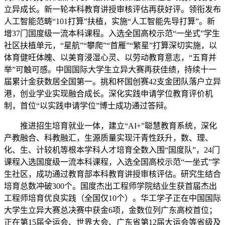
立异成长。新一轮本科教育讲授审核评估再获好评。领衔发布
人工智能范畴“101打算”扶植，实施“人工智能先导打算”。新
增37门国度级一流本科课程。入选全国高校示范“一坐式”学生
社区扶植单元，“星航”“攀爬”“首雁”“繁星”打算深切实施，以
体育健旺体魄、以美育浸湿心灵、以劳动教育意志，“五育并
举”可触可感。中国国际大学生立异大赛再获佳绩，持续十一
届累计金获数居全国第一。挑和杯国创赛42支金团队落户立异
港，创业学业实现融合成长。深化实践申请学位教育评价机
制，首位“以实践申请学位”博士成功通过答辩。
推进招生培育就业一体，建立“AI+”聪慧教育系统，深化
产教融合、科教融汇，生源质量实现汗青性跃升，数、理、
化、生、计较机等根本学科人才培育全数入围“国度队”，24门
课程入选国度级一流本科课程，入选全国高校示范“一坐式”学
生社区，成功通过教育部本科教育讲授审核评估。研究生结合
培育总数冲破300个。国度杰出工程师学院结业生获首届杰出
工程师培育优良实践（全国仅10个）。华工学子正在中国国际
大学生立异大赛总决赛中获金6项，金数位列广东高校首位；
正在第15届全运会、世界大会、广东省第12届大运会等省级及