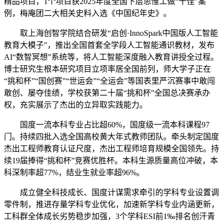
精品项目，1个项目获2025年度全国下层思惟工做“十佳”案
例，梅庵团二大相关史料入选《中国纪年史》。
取上海创智学院结合研发“启创·InnoSpark中国版人工智能
教育大模子”，推出全国首套全学段人工智能通识教材，发布
AI“数智冥想”系统等，将人工智能深度融入教育讲授全过程。
博士研究生根本研究项目立项率居全国前列，师大学子正在
“挑和杯”“国创赛”“世运会”“全运会”等国表里严沉赛事中敢闯
敢创、屡夺佳绩，学校获第二十届“挑和杯”全国总决赛承办
权，充实展示了杰出的立异取实践能力。
国度一流本科专业占比超60%，国度级一流本科课程97
门。持续四批入选全国高校黄大年式教师团队。牵头制定国度
杰出工程师教育认证尺度，杰出工程师培育规模全国领先。持
续19届捧得“挑和杯”竞赛优胜杯。本科生源质量高位冲破，本
科深制率超77%，结业生就业率超96%。
成立健全科技成长、国度计谋需求牵引的学科专业设置调
零件制，推进存量学科专业优化，加速新学科专业内涵更新，
工科群全体成长劣势稳步加强，3个学科ESI前1‰排名创汗青