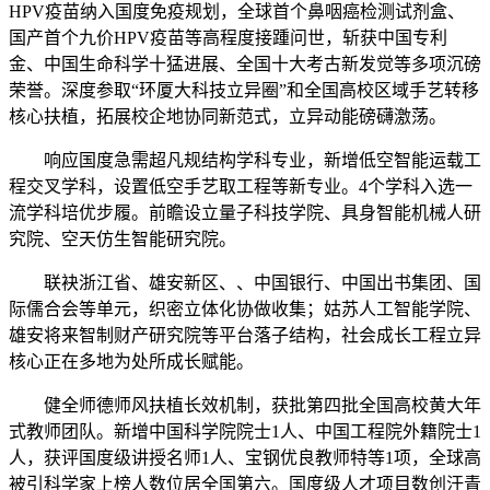
HPV疫苗纳入国度免疫规划，全球首个鼻咽癌检测试剂盒、
国产首个九价HPV疫苗等高程度接踵问世，斩获中国专利
金、中国生命科学十猛进展、全国十大考古新发觉等多项沉磅
荣誉。深度参取“环厦大科技立异圈”和全国高校区域手艺转移
核心扶植，拓展校企地协同新范式，立异动能磅礴激荡。
响应国度急需超凡规结构学科专业，新增低空智能运载工
程交叉学科，设置低空手艺取工程等新专业。4个学科入选一
流学科培优步履。前瞻设立量子科技学院、具身智能机械人研
究院、空天仿生智能研究院。
联袂浙江省、雄安新区、、中国银行、中国出书集团、国
际儒合会等单元，织密立体化协做收集；姑苏人工智能学院、
雄安将来智制财产研究院等平台落子结构，社会成长工程立异
核心正在多地为处所成长赋能。
健全师德师风扶植长效机制，获批第四批全国高校黄大年
式教师团队。新增中国科学院院士1人、中国工程院外籍院士1
人，获评国度级讲授名师1人、宝钢优良教师特等1项，全球高
被引科学家上榜人数位居全国第六。国度级人才项目数创汗青