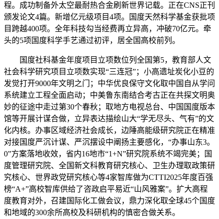
程。成功制备外太空最耐热合金刷新世界记载。正在CNS正刊
颁发论文4篇。新增亿元级项目4项。国度天然科学基金获批项
目跨越400项。全年科技勾当经费再立异高，冲破70亿元。牵
头的5项国度科学手艺通过初评，居全国高校前列。
国度社科基金年度项目立项数位列全国第5，教育部人文
社会科学研究项目立项数实现“三连冠”；小高遗址炭化小豆的
发觉打开9000年文明之门；中华优良保守文化取中国自从学问
系统建立工程全面启动；中美鲁东南结合考古正在共探文明奥
妙的征途中走过第30个春秋；取地方电视总台、中国国度版本
馆等开展计谋合做，立异表达描绘山大“学无尽头、气有”的文
化内核。办事区域经济社会成长，边陲高能级研究院正在精准
对接国度严沉计谋、严沉摆设中阐扬主要感化，“办事山东3。
0”方案落地收效，省内16地市“1+N”研究院系统不竭完美；国
度管理研究院、全国新文科教育研究核心、卫生办理取政策研
究核心、世界政党研究核心等4家智库做为CTTI2025年度百强
榜“A+”高校智库供给了咨政启平易近“山风雅案”。扩大高程
度教育对外，召建国际化工做会议，鼎力深化取全球45个国度
和地域的300余所高校及科研机构的慎密合做关系。