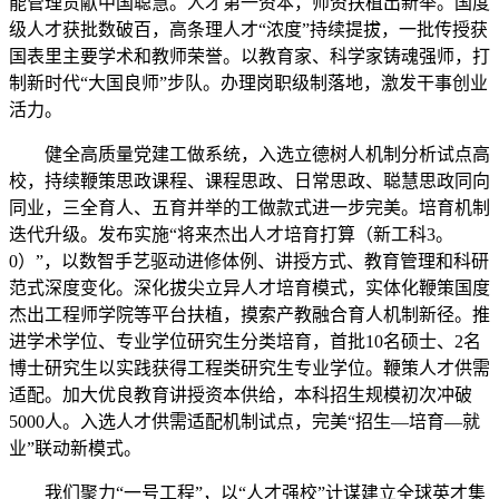
能管理贡献中国聪慧。人才第一资本，师资扶植出新举。国度
级人才获批数破百，高条理人才“浓度”持续提拔，一批传授获
国表里主要学术和教师荣誉。以教育家、科学家铸魂强师，打
制新时代“大国良师”步队。办理岗职级制落地，激发干事创业
活力。
健全高质量党建工做系统，入选立德树人机制分析试点高
校，持续鞭策思政课程、课程思政、日常思政、聪慧思政同向
同业，三全育人、五育并举的工做款式进一步完美。培育机制
迭代升级。发布实施“将来杰出人才培育打算（新工科3。
0）”，以数智手艺驱动进修体例、讲授方式、教育管理和科研
范式深度变化。深化拔尖立异人才培育模式，实体化鞭策国度
杰出工程师学院等平台扶植，摸索产教融合育人机制新径。推
进学术学位、专业学位研究生分类培育，首批10名硕士、2名
博士研究生以实践获得工程类研究生专业学位。鞭策人才供需
适配。加大优良教育讲授资本供给，本科招生规模初次冲破
5000人。入选人才供需适配机制试点，完美“招生—培育—就
业”联动新模式。
我们聚力“一号工程”，以“人才强校”计谋建立全球英才集