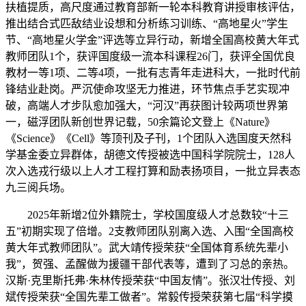
扶植提质，高尺度通过教育部新一轮本科教育讲授审核评估，
推出结合式匹敌结业设想和分析练习训练、“高地星火”学生
节、“高地星火学金”评选等立异行动，新增全国高校黄大年式
教师团队1个，获评国度级一流本科课程26门，获评全国优良
教材一等1项、二等4项，一批有志青年走进科大，一批时代前
锋结业赴岗。严沉使命攻坚无力推进，环节焦点手艺实现冲
破，高端人才步队愈加强大，“河汉”再获图计较两项世界第
一，磁浮团队新创世界记载，50余篇论文登上《Nature》
《Science》《Cell》等顶刊及子刊，1个团队入选国度天然科
学基金委立异群体，胡德文传授被选中国科学院院士，128人
次入选戎行级以上人才工程打算和励表扬项目，一批立异表态
九三阅兵场。
2025年新增2位外籍院士，学校国度级人才总数较“十三
五”初期实现了倍增。2支教师团队别离入选、入围“全国高校
黄大年式教师团队”。武大靖传授荣获“全国体育系统先辈小
我”，贺强、孟醒做为援疆干部代表等，遭到了习总的亲热。
汉斯·克里斯托弗·朱林传授荣获“中国友情”。张汉壮传授、刘
斌传授荣获“全国先辈工做者”。常毅传授荣获第七届“科学摸