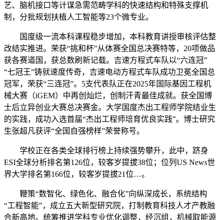
艺、脑机接口等计谋急需范畴学科的快速结构和特殊支撑机
制，分批规划扶植人工智能等23个微专业。
国度级一流本科课程稳步增加，本科教育讲授审核评估整
改结实推进。荣获“挑和杯”从体赛全国总决赛特等，20项做品
获各赛道国，获总数刷新记载。吉速方程式车队以“六连冠”
“七冠王”铸就速度传奇，吉速电动方程式车队成功卫冕全国总
冠军，荣获“三连冠”。5支代表队正在2025年国际基因工程机
械大赛（iGEM）中再创灿烂，创制汗青最佳成就。获全国博
士后立异创业大赛总决赛金。大学国度杰出工程师学院结业生
的实践，成功入选首届“杰出工程师培育优良实践”。博士研究
生张超凡获评“全国自强榜样”荣誉称号。
学校正在各类全球排行榜上持续强势攀升，此中，跻身
ESI全球分析排名第126位，较客岁提拔38位；位列US News世
界大学排名第166位，较客岁提拔21位…。
鞭策“数智化、绿色化、融合化”向纵深成长，系统结构
“工程智能”，成立五大新型研究院，打制教育科技人才产教融
合新高地。统筹推进学科专业优化调整，经沉组，机械取能源