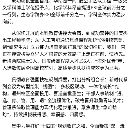
成功获批全国首批、华南独一的“低空手艺取工程”一级交
叉学科博士学位授予点，化学学科昂首挺进ESI全球前万分之
一行列，生态学跻身ESI全球前千分之一，学科全体实力稳步
向前。
从深切开展的本科教育讲授大会商，到成功获评的国度杰
出工程师学院；从“人工智能通识焦点课程系统”的持续完美，
到“研究生AI+立异能力培育步履打算”的深切推进，我们一直
正在摸索拔尖立异人才培育的无效路子上走正在前、怯抢先。
新增两院院士3人、国度级高程度人才156人，“海外优青”申、
入选数位居全国高校前列，高质量步队扶植成效更为显著。
贯彻教育强国扶植规划纲要，打出分析组合拳：新时代系
列会议为转型绘制 “线图”；“多校区联动、一体化成长” 结
构，通州校区全面投用、喜送首批重生；干部人事轨制 “进、
选、育、管、用、退” 全流程优化，破格晋升激励青年英才；
管理系统取管理能力现代化稳步推进，聚焦师生 “急难愁
盼”，持续提拔获得感、幸福感、归属感。
集中力量打好“十四五”规划收官之和，全面鞭策“双一流”