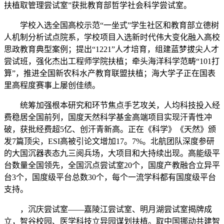
扶植取管理尝试室”获批教育部哲学社会科学尝试室。
学校入选全国高校示范“一坐式”学生社区和教育部立德树
人机制分析试点院系，学校项目入选新时代伟大变化融入高校
思政教育典型案例；提出“1221”人才培育，组建蓝梦拔尖人才
尝试班，强化杰出工程师学院扶植；牵头海洋科学范畴“101打
算”，推进全国新农科水产教育联盟扶植；海大学子正在国表
里高程度赛事上屡创佳绩。
统筹加强根本研究和环节焦点手艺攻关，人均科技投入经
费稳居全国前列，国度天然科学基金高端项目实现汗青性冲
破，获批经费超5亿、创汗青新高。正在《科学》《天然》颁
发7篇顶尖，ESI高被引论文增加17。7%。北航团队深度参研
的大国沉器表态九三阅兵场，大项目和大持续出现。高能级平
台数量全国领先，全国沉点尝试室20个，国度产教融合立异平
台3个，国度级平台总数30个，每个一流学科都有国度级平台
支持。
，沉庆尝试室——嘉陵江尝试室、明月湖尝试室揭牌成
立，智谷校园、医学科技立异园谋划扶植。取中国挪动共建智