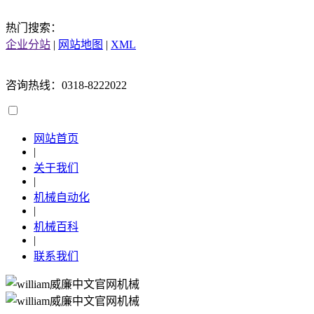
热门搜索：
企业分站
|
网站地图
|
XML
咨询热线：0318-8222022
网站首页
|
关于我们
|
机械自动化
|
机械百科
|
联系我们