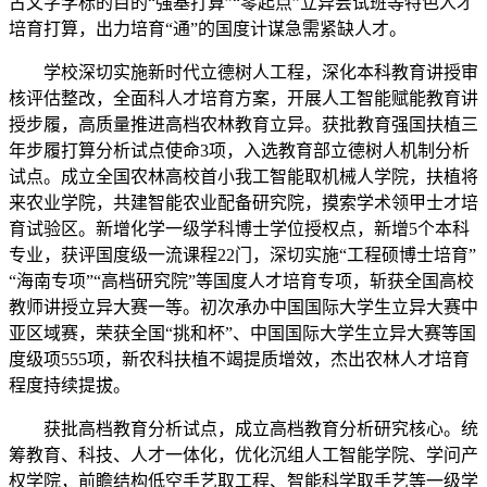
古文字学标的目的“强基打算”“零起点”立异尝试班等特色人才
培育打算，出力培育“通”的国度计谋急需紧缺人才。
学校深切实施新时代立德树人工程，深化本科教育讲授审
核评估整改，全面科人才培育方案，开展人工智能赋能教育讲
授步履，高质量推进高档农林教育立异。获批教育强国扶植三
年步履打算分析试点使命3项，入选教育部立德树人机制分析
试点。成立全国农林高校首小我工智能取机械人学院，扶植将
来农业学院，共建智能农业配备研究院，摸索学术领甲士才培
育试验区。新增化学一级学科博士学位授权点，新增5个本科
专业，获评国度级一流课程22门，深切实施“工程硕博士培育”
“海南专项”“高档研究院”等国度人才培育专项，斩获全国高校
教师讲授立异大赛一等。初次承办中国国际大学生立异大赛中
亚区域赛，荣获全国“挑和杯”、中国国际大学生立异大赛等国
度级项555项，新农科扶植不竭提质增效，杰出农林人才培育
程度持续提拔。
获批高档教育分析试点，成立高档教育分析研究核心。统
筹教育、科技、人才一体化，优化沉组人工智能学院、学问产
权学院，前瞻结构低空手艺取工程、智能科学取手艺等一级学