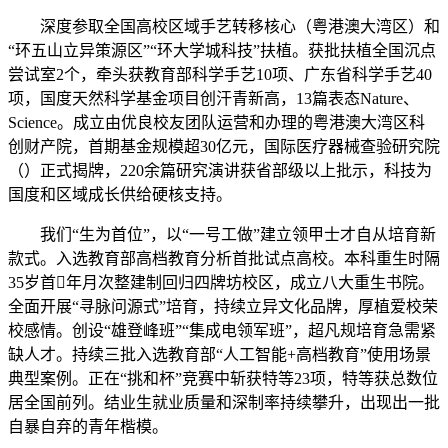
深度参取全国高校区域手艺转移核心（粤港澳大湾区）和
“环五山立异策源区”“环大学城科技”扶植。获批扶植全国沉点
尝试室2个，牵头获教育部科学手艺10项、广东省科学手艺40
项，国度天然科学基金项目创汗青新高，13篇表态Nature、
Science。成立由优良校友团队运营和办理的粤港澳大湾区科
创财产院，首期基金规模超30亿元，国际医疗器械查验研究院
（）正式揭牌，220余篇研究演讲获省部级以上批示，科技为
国度和区域成长供给硬核支持。
我们“生为首位”，以“一号工做”建立领甲士才自从培育新
款式。入选教育部高档教育分析首批试点高校。本科重生时隔
35岁首年月次整建制回归四牌坊校区，成立八大重生书院。
全面开展“寻脉问源式”培育，持续立异文化品牌，厚植爱校荣
校感情。创设“雄登峰班”“集成电领军班”，超凡规培育急需紧
缺人才。持续三批入选教育部“人工智能+高档教育”使用场景
典型案例。正在“挑和杯”竞赛中斩获特等23项，特等获总数位
居全国前列。结业生就业质量和深制率持续攀升，出现出一批
自暴自弃的青年楷模。