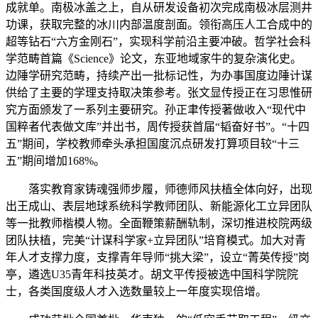
成就单。南极冰盖之上，自从研发设备初次完成南极冰层测井
功课，获取完整的冰川内部温度剖面。领衔高压人工合成中的
超等钻石“六方金刚石”，实现科学前沿主要冲破。哲学社会科
学范畴首篇《Science》论文，东亚地域家牛的复杂演化史。
边陲学研究范畴，持续产出一批标记性，为办事国度边陲计谋
供给了主要的学理支持取决策参考。张文显传授正在习思惟研
究方面颁发了一系列主要研究。孙正聿传授著做收入“现代中
国粹者代表做文库”并出书，周传授获首届“韬奋好书”。“十四
五”期间，学校教师牵头承担国度沉点研发打算项目较“十三
五”期间增加168%。
落实教育家铸魂强师步履，师德师风扶植全体向好，出现
出王成山、表层地球系统科学教师团队、新能源化工立异团队
等一批教师楷模人物。全面鞭策薪酬轨制，深切推进校院两级
团队扶植，完美“计谋科学家+立异团队”培育模式。加大对青
年人才支撑力度，支撑青年导师“挑大梁”，设立“菁英传授”岗
亭，遴选U35青年科技英才。胡文平传授被选中国科学院院
士，各类国度级人才入选数量较上一年度实现倍增。