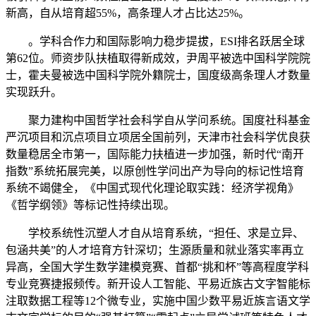
新高，自从培育超55%，高条理人才占比达25%。
。学科合作力和国际影响力稳步提拔，ESI排名跃居全球
第62位。师资步队扶植取得新成效，尹周平被选中国科学院院
士，霍夫曼被选中国科学院外籍院士，国度级高条理人才数量
实现跃升。
聚力建构中国哲学社会科学自从学问系统。国度社科基金
严沉项目和沉点项目立项居全国前列，天津市社会科学优良获
数量稳居全市第一，国际能力扶植进一步加强，新时代“南开
指数”系统拓展完美，以原创性学问出产为导向的标记性培育
系统不竭健全，《中国式现代化理论取实践：经济学视角》
《哲学纲领》等标记性持续出现。
学校系统性沉塑人才自从培育系统，“担任、求是立异、
包涵共美”的人才培育方针深切；生源质量和就业落实率再立
异高，全国大学生数学建模竞赛、首都“挑和杯”等高程度学科
专业竞赛捷报频传。新开设人工智能、平易近族古文字智能标
注取数据工程等12个微专业，实施中国少数平易近族言语文学