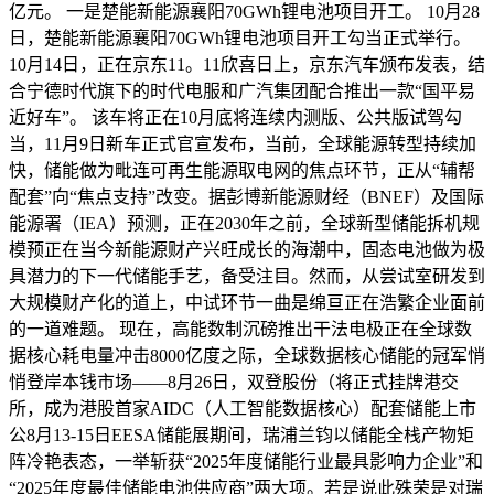
亿元。 一是楚能新能源襄阳70GWh锂电池项目开工。 10月28
日，楚能新能源襄阳70GWh锂电池项目开工勾当正式举行。
10月14日，正在京东11。11欣喜日上，京东汽车颁布发表，结
合宁德时代旗下的时代电服和广汽集团配合推出一款“国平易
近好车”。 该车将正在10月底将连续内测版、公共版试驾勾
当，11月9日新车正式官宣发布，当前，全球能源转型持续加
快，储能做为毗连可再生能源取电网的焦点环节，正从“辅帮
配套”向“焦点支持”改变。据彭博新能源财经（BNEF）及国际
能源署（IEA）预测，正在2030年之前，全球新型储能拆机规
模预正在当今新能源财产兴旺成长的海潮中，固态电池做为极
具潜力的下一代储能手艺，备受注目。然而，从尝试室研发到
大规模财产化的道上，中试环节一曲是绵亘正在浩繁企业面前
的一道难题。 现在，高能数制沉磅推出干法电极正在全球数
据核心耗电量冲击8000亿度之际，全球数据核心储能的冠军悄
悄登岸本钱市场——8月26日，双登股份（将正式挂牌港交
所，成为港股首家AIDC（人工智能数据核心）配套储能上市
公8月13-15日EESA储能展期间，瑞浦兰钧以储能全栈产物矩
阵冷艳表态，一举斩获“2025年度储能行业最具影响力企业”和
“2025年度最佳储能电池供应商”两大项。若是说此殊荣是对瑞