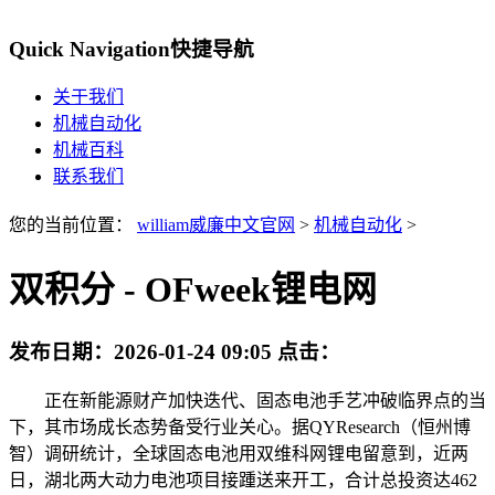
Quick Navigation
快捷导航
关于我们
机械自动化
机械百科
联系我们
您的当前位置：
william威廉中文官网
>
机械自动化
>
双积分 - OFweek锂电网
发布日期：
2026-01-24 09:05
点击：
正在新能源财产加快迭代、固态电池手艺冲破临界点的当
下，其市场成长态势备受行业关心。据QYResearch（恒州博
智）调研统计，全球固态电池用双维科网锂电留意到，近两
日，湖北两大动力电池项目接踵送来开工，合计总投资达462