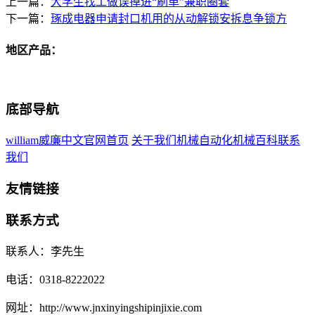
上一篇：
大学生找工做误掉进“刷单”兼职圈套
下一篇：
琢成电器申请封口机用的从动解锁安拆息争锁方
地区产品：
底部导航
william威廉中文官网首页
关于我们
机械自动化
机械百科
联系
我们
友情链接
联系方式
联系人：李先生
电话：0318-8222022
网址：http://www.jnxinyingshipinjixie.com