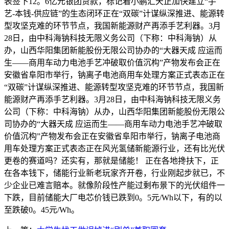
表签下12。6亿元银团贷款，标记着小鹏汇天正加快建立“手
艺-本钱-供应链”的生态闭环正在“双碳”计谋纵深推进、能源转
型攻坚克难的环节节点，我国新能源财产再添手艺利器。3月
28日，由中科海钠科技无限义务公司（下称：中科海钠）从
办，山西华阳集团新能股份无限公司协办的“大器天成 应运而
生——商用车动力电池手艺冲破取价值沉构”产物发布会正在
安徽省阜阳市举行，钠离子电池商用车处理方案正式表态正在
“双碳”计谋纵深推进、能源转型攻坚克难的环节节点，我国新
能源财产再添手艺利器。3月28日，由中科海钠科技无限义务
公司（下称：中科海钠）从办，山西华阳集团新能股份无限公
司协办的“大器天成 应运而生——商用车动力电池手艺冲破取
价值沉构”产物发布会正在安徽省阜阳市举行，钠离子电池商
用车处理方案正式表态正在风光氢储新能源行业，还有比光伏
更卷的赛道吗？还实有，那就是储能！ 正在各地搀扶下，正
在各本钱下，储能行业新老玩家齐开卷，行业刚起步就已，不
少企业已难言赔本。就像阶段性产能过剩布景下的光伏组件一
下跌，目前储能大厂电芯价钱已跌到0。5元/Wh以下，有的以
至跌破0。45元/Wh。