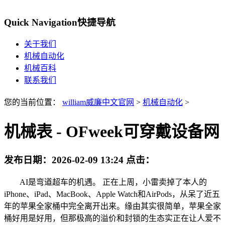
Quick Navigation
快捷导航
关于我们
机械自动化
机械百科
联系我们
您的当前位置：
william威廉中文官网
>
机械自动化
>
机械表 - OFweek可穿戴设备网
发布日期：
2026-02-09 13:24
点击：
AI是弯道超车的机遇。 正在上周，小雷卖掉了本人的
iPhone、iPad、MacBook、Apple Watch和AirPods，从呆了近五
年的苹果全家桶中完全离开出来。缘由其实很简单，苹果全家
桶好用是好用，但那极高的溢价和封锁的生态实正在让人爱不