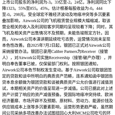
上市公司股东的净利润为-3。33亿至-2。24亿，净利润同比下
降1323。55%至855。45%，估计根基每股收益为-0。444
至-0。298元。受全球宏不雅经济波动及地缘冲突等多沉要素
叠加影响，Airwork公司的飞机租赁营业规模大幅缩减，取该
营业相关的收入及利润较客岁同期均呈现较着下降；同时，其
飞机及相关资产出售情况不及预期，未能告竣既定方针。因
而，Airwork公司本演讲期延续吃亏态势，运营情况尚未呈现
本色性改善。自2025年7月2日起，银团已正式对Airwork公司
采纳接管办法。银团已录用Calibre Partners为Receiver（接管
人），对Airwork公司实施Receivership（接管/破产办理），并
明白奉告董事已被，仅保留部门权利。按照银团通知，
Airwork公司本色节制权发生变动。基于Airwork公司取银团签
定的贷款和谈中所明白的典质资产范畴，连系通知函中银团告
贷本息余额做为银团贷款和谈被典质资产公允价值进行减值测
试，本期相关资产的价值呈现进一步减值。公司已据此对上述
资产计提了响应的资产减值预备。受国际地缘冲突持续、欧洲
经济萎靡、市场开辟不及预期、原材料、劳动力、能源价钱及
供应链成本上涨等多沉要素影响，运营形势更趋严峻，虽然期
间公司采纳多项改善办法试图扭回心大利MCM公司吃亏的环