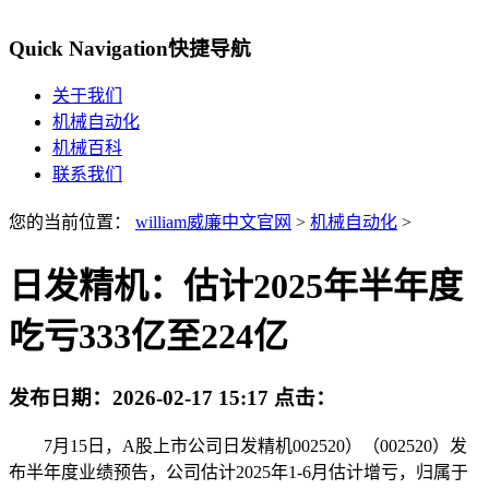
Quick Navigation
快捷导航
关于我们
机械自动化
机械百科
联系我们
您的当前位置：
william威廉中文官网
>
机械自动化
>
日发精机：估计2025年半年度
吃亏333亿至224亿
发布日期：
2026-02-17 15:17
点击：
7月15日，A股上市公司日发精机002520）（002520）发
布半年度业绩预告，公司估计2025年1-6月估计增亏，归属于