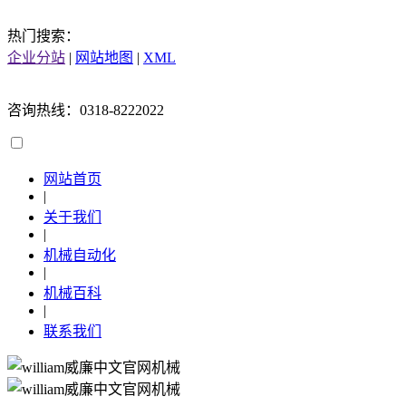
热门搜索：
企业分站
|
网站地图
|
XML
咨询热线：0318-8222022
网站首页
|
关于我们
|
机械自动化
|
机械百科
|
联系我们