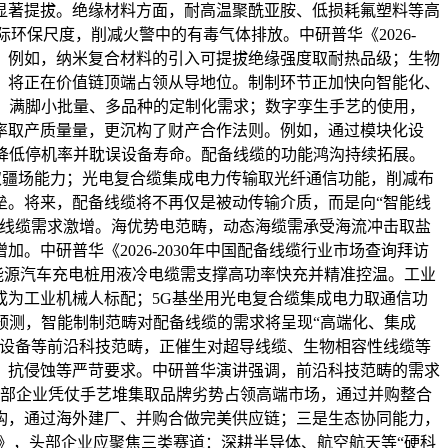
显著提拔。绝缘材料方面，耐高温聚酰亚胺、低损耗氟塑料等高
环保尺度，削减火警中的有毒气体排放。中研普华《2026-
径。例如，纳米复合材料的引入可提拔绝缘强度取耐热品级；生物
，将正在价值链顶端占领从导地位。制制环节正加快向智能化、
，满脚小批量、多品种的定制化需求；数字孪生手艺的使用，
率取产质量量，更沉构了财产合作法则。例如，通过模块化设
降低停机率并耽误设备寿命。配备线缆的功能鸿沟持续拓展。
取疆场能力；光电复合缆集成电力传输取光纤通信功能，削减布
垒。将来，配备线缆将不再仅是被动传输介质，而是向“智能线
种线缆需求激增。海优势电范畴，动态海缆需承受海流冲击取盐
中研普华《2026-2030年中国配备线缆行业市场查询拜访
能源汽车充电桩用液冷电缆需支撑高功率快充并精准控温。工业
为工业机械人标配；5G基坐用光电复合缆集成电力取通信功
预测，智能制制范畴对配备线缆的需求将呈现“高端化、集成
口设备等前沿科技范畴，正催生对超导线缆、生物相容性线缆等
、抗侵蚀等严苛要求。中研普华演讲强调，前沿科技范畴的需求
头部企业凭仗手艺堆集取品牌劣势占领高端市场，通过并购整合
构，通过海外建厂、并购合做完美供应链；三是生态协同能力，
讲》，头部企业应聚焦三类赛道：深耕半导体、航空航天等“硬科