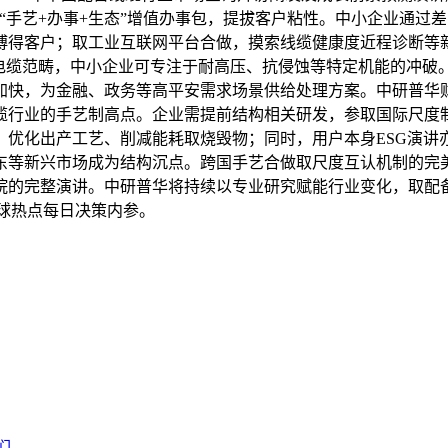
“手艺+办事+生态”增值办事包，提拔客户粘性。中小企业通过
博得客户；取工业互联网平台合做，摸索线缆健康度近程诊断等
测电缆范畴，中小企业可专注于耐高压、抗侵蚀等特定机能的冲破
，为金融、政务等高平安需求场景供给处理方案。中研普华财产研
行业的手艺制高点。企业需提前结构相关研发，参取国际尺度制定
、优化出产工艺、削减能耗取烧毁物；同时，用户本身ESG演讲
新兴市场成为结构沉点。跨国手艺合做取尺度互认机制的完美，帮
院的完整演讲。中研普华将持续以专业研究赋能行业变化，取配
+全球热点每日决策内参。
们