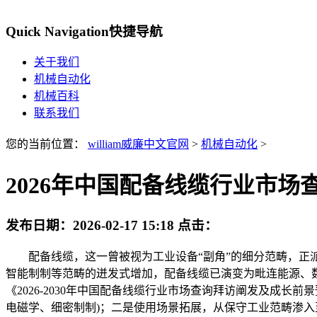
Quick Navigation
快捷导航
关于我们
机械自动化
机械百科
联系我们
您的当前位置：
william威廉中文官网
>
机械自动化
>
2026年中国配备线缆行业市场
发布日期：
2026-02-17 15:18
点击：
配备线缆，这一曾被视为工业设备“副角”的细分范畴，正派
智能制制等范畴的迸发式增加，配备线缆已演变为毗连能源、
《2026-2030年中国配备线缆行业市场查询拜访阐发及成
电磁学、细密制制)；二是使用场景拓展，从保守工业范畴渗