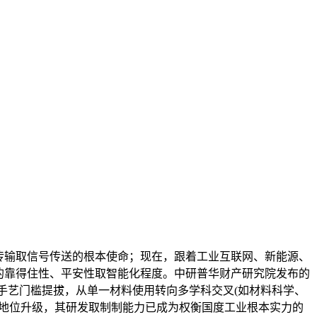
传输取信号传送的根本使命；现在，跟着工业互联网、新能源、
的靠得住性、平安性取智能化程度。中研普华财产研究院发布的
一是手艺门槛提拔，从单一材料使用转向多学科交叉(如材料科学、
产地位升级，其研发取制制能力已成为权衡国度工业根本实力的