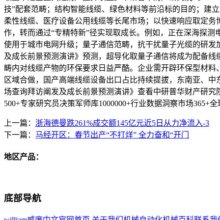
技”配套范畴；结构智能线缆、绿色材料等前沿标的目的；建立
柔性线缆、医疗设备公用线缆等长尾市场；以快速响应取定务
作，转而通过“专精特新”径实现取成长。例如，正在深海探
使用于城市电网升级；量子通信范畴，抗干扰量子光缆的研发加快
及成长前景预测演讲》预测，超导化取量子通信将成为配备线缆
畴内对线缆产物的环保要求日益严酷。企业需开辟环保型材料
区域合做，国产高端线缆设备出口占比持续提拔，东南亚、中东等
场查询拜访阐发及成长前景预测演讲》查看中研普华财产研究
500+专家研究员决策军师库1000000+行业数据洞察市场365
上一篇：
浙海德曼跌261%成交额145亿元近5日从力净流入-3
下一篇：
马经开区：春节出产“不打烊” 全力奋和“开门
地区产品：
底部导航
william威廉中文官网首页
关于我们
机械自动化
机械百科
联系我