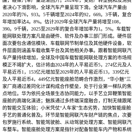
醒，鞭策汽车产量逐渐回升。2024年，受财产转型挑和及消费
者决心下滑影响，全球汽车产量呈现下滑。全球汽车产量由
2020年的76，933。5千辆增至2024年的92，669。3千辆，复合
年增加率达4。8%。估计2029年全球汽车产量将增至108，
390。9千辆，2025至2029年的复合年增加率为1。5%。车载智
能网联处理方案凡是由硬件、软件及办事三部门形成。硬件层
面次要包含通信模块、车载联网节制单位及其他硬件设备，软
件层面则涵盖车载收集平台及其他相关办事。跟着智能网联汽
车产量持续增加，全球及中国车载智能网联处理方案的市场规
模正不竭扩大，估计将由2024年的人平易近币5，274亿元及人
平易近币1，153亿元增加至2029年的人平易近币13，339亿元
及人平易近币4，449亿元智能座舱范畴合作激烈，“华小魅”三
家厂商通过差同化计谋构成合作壁垒，处于行业第一梯队的焦
点地位。华为依托全场景生态协同能力，以手艺立异鞭策智能
座舱的高端化演进；魅族通过多终端深度融合，打制无缝跟尾
的智能交互体验；小米凭仗“人车家”生态劣势，加快智能座舱
手艺的普通化普及。环节是智能网联汽车财产链的焦点，次要
包罗施行系统、智能驾驶舱、从动驾驶处理方案、智能网联汽
车整车。智能座舱处理方案是指针对配备智能车内产物和系统