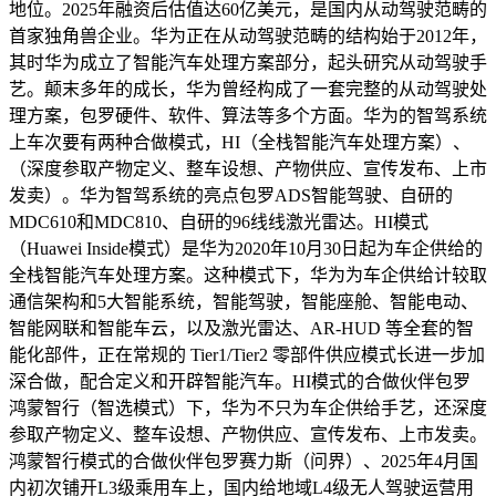
地位。2025年融资后估值达60亿美元，是国内从动驾驶范畴的
首家独角兽企业。华为正在从动驾驶范畴的结构始于2012年，
其时华为成立了智能汽车处理方案部分，起头研究从动驾驶手
艺。颠末多年的成长，华为曾经构成了一套完整的从动驾驶处
理方案，包罗硬件、软件、算法等多个方面。华为的智驾系统
上车次要有两种合做模式，HI（全栈智能汽车处理方案）、
（深度参取产物定义、整车设想、产物供应、宣传发布、上市
发卖）。华为智驾系统的亮点包罗ADS智能驾驶、自研的
MDC610和MDC810、自研的96线线激光雷达。HI模式
（Huawei Inside模式）是华为2020年10月30日起为车企供给的
全栈智能汽车处理方案。这种模式下，华为为车企供给计较取
通信架构和5大智能系统，智能驾驶，智能座舱、智能电动、
智能网联和智能车云，以及激光雷达、AR-HUD 等全套的智
能化部件，正在常规的 Tier1/Tier2 零部件供应模式长进一步加
深合做，配合定义和开辟智能汽车。HI模式的合做伙伴包罗
鸿蒙智行（智选模式）下，华为不只为车企供给手艺，还深度
参取产物定义、整车设想、产物供应、宣传发布、上市发卖。
鸿蒙智行模式的合做伙伴包罗赛力斯（问界）、2025年4月国
内初次铺开L3级乘用车上，国内给地域L4级无人驾驶运营用