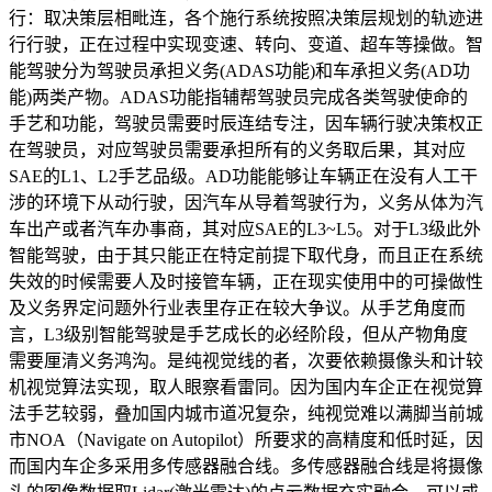
行：取决策层相毗连，各个施行系统按照决策层规划的轨迹进
行行驶，正在过程中实现变速、转向、变道、超车等操做。智
能驾驶分为驾驶员承担义务(ADAS功能)和车承担义务(AD功
能)两类产物。ADAS功能指辅帮驾驶员完成各类驾驶使命的
手艺和功能，驾驶员需要时辰连结专注，因车辆行驶决策权正
在驾驶员，对应驾驶员需要承担所有的义务取后果，其对应
SAE的L1、L2手艺品级。AD功能能够让车辆正在没有人工干
涉的环境下从动行驶，因汽车从导着驾驶行为，义务从体为汽
车出产或者汽车办事商，其对应SAE的L3~L5。对于L3级此外
智能驾驶，由于其只能正在特定前提下取代身，而且正在系统
失效的时候需要人及时接管车辆，正在现实使用中的可操做性
及义务界定问题外行业表里存正在较大争议。从手艺角度而
言，L3级别智能驾驶是手艺成长的必经阶段，但从产物角度
需要厘清义务鸿沟。是纯视觉线的者，次要依赖摄像头和计较
机视觉算法实现，取人眼察看雷同。因为国内车企正在视觉算
法手艺较弱，叠加国内城市道况复杂，纯视觉难以满脚当前城
市NOA（Navigate on Autopilot）所要求的高精度和低时延，因
而国内车企多采用多传感器融合线。多传感器融合线是将摄像