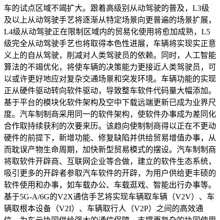
车的试点区域不竭扩大。跟着高级别从动驾驶的普及，L3级
及以上从动驾驶手艺将逐渐从特定场景向更普遍的场景扩展，
L4级从动驾驶正在限制区域内的贸易化使用将愈加成熟，L5
级完全从动驾驶手艺也将取得本色性进展，车辆将实现实正意
义上的自从驾驶，削减对人类驾驶员的依赖。同时，人工智能
算法的不竭优化，将使车辆的决策能力更接近人类驾驶员，可
以或许更好地应对复杂交通场景和突发环境。车辆功能的实现
正从硬件驱动转向软件驱动，导致整车软件代码量大幅添加。
基于平台的模块化软件架构及空中下载远端更新已成为业界尺
度。汽车制制商采用同一的软件架构，使软件办事成为差同化
合作取持续获利的次要来历。该趋向使制制商得以正在不更动
硬件的前提下，新增功能、修复缺陷并供给贸易增值办事，从
而耽误产物生命周期，加快新型贸易模式的摆设。汽车制制商
将取软件开辟商、互联网企业等合做，建立的软件生态系统，
吸引更多的开辟者参取汽车软件的开辟，为用户供给更丰硕的
软件使用和办事，如车载办公、车载逛戏、智能出行办事等。
基于5G-A/6G的V2X通信手艺将实现车辆取车辆（V2V）、车
辆取根本设备（V2I）、车辆取行人（V2P）之间的高效通