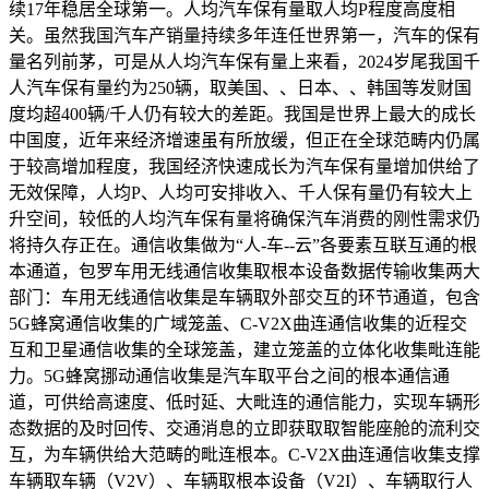
续17年稳居全球第一。人均汽车保有量取人均P程度高度相
关。虽然我国汽车产销量持续多年连任世界第一，汽车的保有
量名列前茅，可是从人均汽车保有量上来看，2024岁尾我国千
人汽车保有量约为250辆，取美国、、日本、、韩国等发财国
度均超400辆/千人仍有较大的差距。我国是世界上最大的成长
中国度，近年来经济增速虽有所放缓，但正在全球范畴内仍属
于较高增加程度，我国经济快速成长为汽车保有量增加供给了
无效保障，人均P、人均可安排收入、千人保有量仍有较大上
升空间，较低的人均汽车保有量将确保汽车消费的刚性需求仍
将持久存正在。通信收集做为“人-车--云”各要素互联互通的根
本通道，包罗车用无线通信收集取根本设备数据传输收集两大
部门：车用无线通信收集是车辆取外部交互的环节通道，包含
5G蜂窝通信收集的广域笼盖、C-V2X曲连通信收集的近程交
互和卫星通信收集的全球笼盖，建立笼盖的立体化收集毗连能
力。5G蜂窝挪动通信收集是汽车取平台之间的根本通信通
道，可供给高速度、低时延、大毗连的通信能力，实现车辆形
态数据的及时回传、交通消息的立即获取取智能座舱的流利交
互，为车辆供给大范畴的毗连根本。C-V2X曲连通信收集支撑
车辆取车辆（V2V）、车辆取根本设备（V2I）、车辆取行人