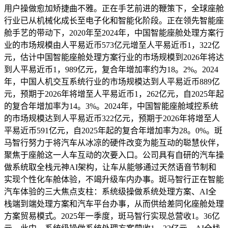
用户操做愈加矫捷曲不雅。正在手艺前进的鞭策下，全球座舱
行业已从机械化成长至电子化和智能化阶段。正在领先智能座
舱手艺的带动下，2020年至2024年，中国智能座舱处理方案行
业的市场规模由人平易近币573亿元增至人平易近币1，322亿
元，估计中国智能座舱处理方案行业的市场规模到2026年将达
到人平易近币1，989亿元，复合年增加率约为18。2%。2024
年，中国人机交互系统行业的市场规模达到人平易近币889亿
元，预期于2026年将增至人平易近币1，262亿元，自2025年起
的复合年增加率为14。3%。2024年，中国智能座舱域控系统
的市场规模达到人平易近币322亿元，预期于2026年将增至人
平易近币591亿元，自2025年起的复合年增加率为28。0%。斑
马智行努力于将汽车从冰凉的硬件改变为能互动的聪慧伙伴，
聚焦于座舱这一人车互动的次要入口。公司具有自研的汽车操
做系统取全栈元神AI架构，让车从能够通过天然语音节制和
实现个性化车舱体验，不竭升级车内办事。斑马智行正在智能
汽车体验的三大焦点支柱：系统级操做系统处理方案、AI全
栈端到端处理方案和汽车平台办事，从而供给差同化座舱处理
方案贸易模式。2025年一季度，斑马智行实现总营收1。36亿