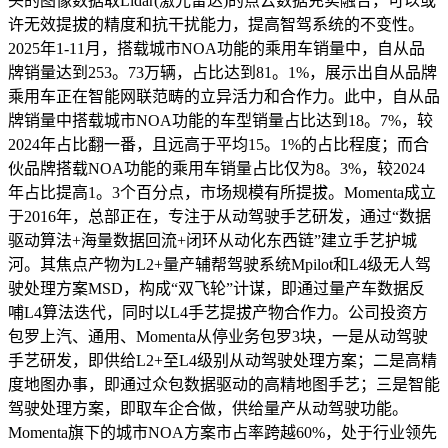
头的图像数据取Lidar(激光雷达)的点云数据充实融合，可以或
许无效提拔的精度和抗干扰能力，提高智驾系统的不变性。
2025年1-11月，搭载城市NOA功能的乘用车销量中，自从品
牌销量达到253。73万辆，占比达到81。1%，展示出自从品牌
乘用车正在智能网联范畴的立异活力和合作力。此中，自从品
牌销量中搭载城市NOA功能的车型销量占比达到18。7%，较
2024年占比翻一番，且远高于平均15。1%的占比程度；而合
伙品牌搭载NOA功能的乘用车销量占比仅为8。3%，较2024
年占比提高1。3个百分点，市场规模有所提拔。Momenta成立
于2016年，总部正在，专注于从动驾驶手艺研发，通过“数据
驱动算法+海量数据回流+闭环从动化东西链”建立手艺护城
河。其焦点产物为L2+量产辅帮驾驶系统Mpilot和L4级无人驾
驶处理方案MSD，构成“双飞轮”计谋，即通过量产车数据反
哺L4算法迭代，同时以L4手艺提拔产物合作力。公司投资方
包罗上汽、通用、Momenta从停业务包罗3块，一是从动驾驶
手艺研发，即供给L2+至L4级别从动驾驶处理方案；二是高精
度地图办事，即通过众包数据驱动的高精地图手艺；三是智能
驾驶处理方案，即取车企合做，供给量产从动驾驶功能。
Momenta旗下的城市NOA方案市占率跨越60%，处于行业领先