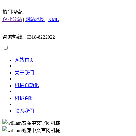
热门搜索：
企业分站
|
网站地图
|
XML
咨询热线：0318-8222022
网站首页
|
关于我们
|
机械自动化
|
机械百科
|
联系我们