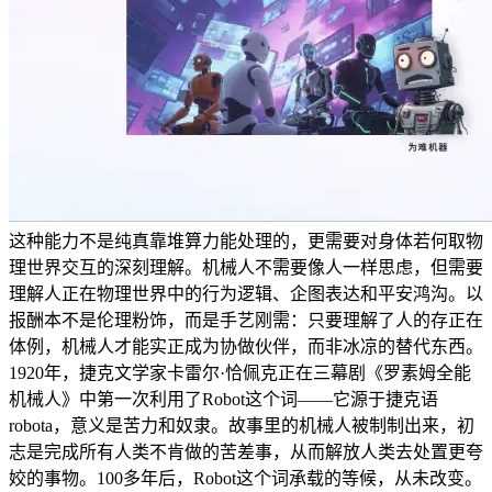
这种能力不是纯真靠堆算力能处理的，更需要对身体若何取物
理世界交互的深刻理解。机械人不需要像人一样思虑，但需要
理解人正在物理世界中的行为逻辑、企图表达和平安鸿沟。以
报酬本不是伦理粉饰，而是手艺刚需：只要理解了人的存正在
体例，机械人才能实正成为协做伙伴，而非冰凉的替代东西。
1920年，捷克文学家卡雷尔·恰佩克正在三幕剧《罗素姆全能
机械人》中第一次利用了Robot这个词——它源于捷克语
robota，意义是苦力和奴隶。故事里的机械人被制制出来，初
志是完成所有人类不肯做的苦差事，从而解放人类去处置更夸
姣的事物。100多年后，Robot这个词承载的等候，从未改变。