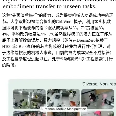
这种“先预演后施行”的能力，成为提拔机械人功课成功率的环
节。大学取斯坦福结合提出的Ctrl-World模子，利用零实机数
据即可将下逛使命的指令跟从成功率从38。7%提拔至83。
4%，平均改良幅度达44。7%虽然世界模子的潜力正在于能从
底子上缓解操做误差，算力规模（英伟达DreamZero依赖于
H100或GB200如许的芯片构成的计较集群进行并行推理，对
于边缘端摆设的机械人来说，目前的算力成本完全不成接管）
及工程复杂度也远超以往，处于“科研高光”取“工程摸索”并行
的阶段。