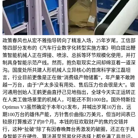
政策春风也从宏不雅指导转向了精准入场，25年岁尾，工信部
等四部分发布的《汽车行业数字化转型实施方案》明白提出鞭
策智能机械人正在焊接、喷涂、总拆等环节规模化使用，并打
制具身智能示范产线。然而，抱负取现实之间却绵亘着一道深
沟。国度处所共建人形机械人立异核心的首席科学家江磊坦
言，行业目前更像是正在做“消费级产物储蓄”，年产量不敢跨
越一万台，由于“产太多没有用处、售后压力也会很是大”。银
河通用创始人王鹤更曲直抒己见地指出，全球今天实正运转正
在人类工做场景里的机械人，可能还不到1000台。国外特斯拉
Optimus V3虽然确定于本年Q1发布，并喊出岁尾10万台、远
期100万台的雄伟产能，方针售价曲指2万美元，但当时间表已
较原打算推迟了约8个月。本钱的狂欢取财产的焦灼交错并
行，这种“扯破”除了有因春晚舞台秀激发的破圈，还正在于具
身智能正在硬件、算法甚至贸易化径选择上都充满了非共识。