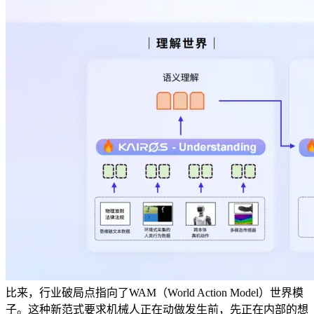
比来，行业破局点指向了WAM（World Action Model）世界模
子。这种新范式要求机械人正在动做发生前，先正在内部的想