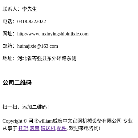
联系人：李先生
电话：0318-8222022
网址：http://www.jnxinyingshipinjixie.com
邮箱：huinajixie@163.com
地址：河北省枣强县东外环路东侧
公司二维码
扫一扫，添加二维码！
Copyright © 河北william威廉中文官网机械设备有限公司 专业
从事于
托辊
,
滚筒
,
输送机
,
配件
, 欢迎来电咨询!