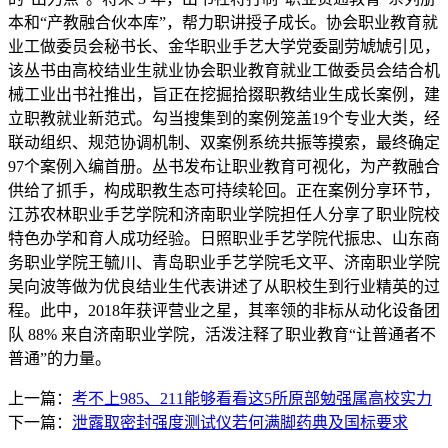
本和“产教融合伙本库”，帮力职讲授子成长。协会职业教育就
业工做委员会秘书长、金华职业手艺大学党委副劳虓虓引见，
该丛书由高校结业生就业协会职业教育就业工做委员会结合机
械工业出书社推出，旨正在挖掘拾掇职教结业生成长案例，建
立职教就业新范式。勾当搜集到的案例笼盖19个专业大类，经
联动组织、规范协调机制、双案例系统共振等摸索，最终确定
97个案例入编首册。丛书发布让职业教育可视化，为产教融合
供给了抓手，构成职教生态可持续轮回。正在案例分享环节，
江苏农林职业手艺学院和济南职业学院担任人分享了职业院校
特色办学和育人成功经验。日照职业手艺学院代振忠、山东商
务职业学院王毓川、青岛职业手艺学院毛文平、济南职业学院
吴向波等做为优良结业生代表讲述了从职校生到行业精英的过
程。此中，2018年获评营业之星，其率领的非标从动化设备团
队 88% 来自济南职业学院，活泼注释了职业教育“让普通者不
普通”的力量。
上一篇：
考不上985、211能够看看这5所原部勉强属高校实力
下一篇：
泄露取密封强度测试仪若何满脚药典及国标要求