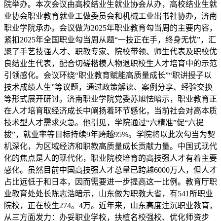
院举办。本次会议由高校结业生就业协会从办，高校结业生就
业协会职业教育就业工做委员会和机械工业出书社协办，济南
职业学院承办。会议做为2025年职业教育勾当周的主要内容，
紧扣2025年全国职业勾当周从题“一技正在手，终身无忧”，汇
聚了手艺技强人才、职教专家、院校带领、师生代表及职校优
良结业生代表，配合切磋楷模人物退职校生人才培育中的示范
引领感化。会议环绕“职业教育赋能高质量成长”“职讲授子以
技术成绩人生”等议题，通过政策解读、案例分享、经验交换
等形式展开研讨。济南职业学院党委苏旭怯暗示，职业教育正
在人才培育取经济成长中阐扬着环节感化，当前社会对高本质
技术型人才需求火急。他引见，学院通过“六精准”促“六提
拔”，就业率等目标持续9年跨越95%。学院将以此次勾当为契
机深化，为区域经济和职教高质量成长贡献力量。中国式现代
化的焦点是人的现代化，职业院校培育的高技强人才有着主要
感化。虽然目前中国高技强人才总量已跨越6000万人，但人才
占比远低于和日本，因而需要进一步提高这一比例。教育厅职
业教育处处长陈志浩暗示，山东做为职教大省，有541所职业
院校，正在校生274。4万。近年来，山东高度注沉职业教育，
从三方面发力：办妥职业学校，扶植名校强校、优化师资步