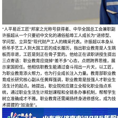
“人平易近工匠”邦家之光称号获得者、中华全国总工会兼职副
许振超从一个只要初中文化的通俗船埠工人成长为“进修型、
学问型、立异型”现代财产工人的精采代表。许振超以本身从
桥吊手艺工人到大国工匠的成长履历，指出职业教育是人生跳
板而非退，工匠是刻正在骨子里的。他给正在读职讲授生提出
三点寄语：职业教育应烧掉“差不多”心态，点燃跨界思维，展
示家国担任。他相信职教生能通过奋斗闯出一片天，以工匠，
为职业教育添火帮力，也为行业成长注入力量。教育部职业教
育成长研究核心副从任黄辉强调，职业教育是技强人才职业生
活生计的起点。她提出，职业院校应建立全程化职业指点系
统，通过职业生活生计规划课程和全链条办事机制，帮帮学生
树立准确成才不雅。职业教育还需阐扬终身进修感化，成为技
术提拔的“加油坐”。