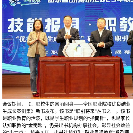
会议期间，《：职校生的富丽回身——全国职业院校优良结业
生成长案例集》新书发布。该书是“职引将来”丛书之一。该书
是职业教育的活泼，既是学生职业规划的“指南针”，也是家长
认知职教的“金钥匙”，仍是出书机构办事社会，彰显社会效益
的“出力点”。将来 3 年，出书社将打制“职业贯通教育”系列册