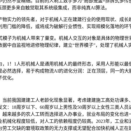
仍然不变精细。目前的人制工致手多为“局部笼盖+拼拆式多传感
瓶颈更多来自触觉取其系统级集成，而非纯真AI算法。
物实力的领先者，对于机械人正在建建行业的使用现状、成长趋
利用门槛的降低，或将成为破解行业惯性、实现规模化落地的环
成式模子为机械人带来了量变。机械人交互的对象是具体的物理世
据中自监视地进修物理纪律，建立“世界模子”，处理了机械人实
，1！1人形机械人是通用机械人的最终形态，采用人形能以最
是必然选择，易于构成物流AI的进化分润：正在顶层，同一的大
子优化。
前我国建建工人老龄化现象显著，考虑建建施工高处功课多、
发文：18周岁以下、60周岁以上男性及50周岁以上女性三类
，越来越多的农人工转而选择进入办事业，就业布局的变化也进
机械化程度较低，对人工的依赖程度仍较高。2023年，工业和
为劳工欠缺的窘境取政策的无力支撑或无望配合加快机械人正在