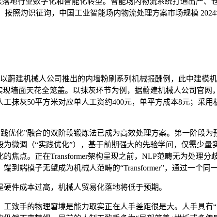
落地行业数字化和智能化转型。智能场内物流系统打通出产、
照灼识征询，中国工业智能场内物流处理方案市场规模 2024年达到
蔚建机械人公司推出的内墙粉刷系列机械报酬例，此中建模机
可实现墙面天花全笼盖。以抹灰环节为例，据蔚建机械人公司官网
工抹灰50平方米对应单人工资约400元，单平方成本8元；采用
践优化”融合的双阶段锻炼法已成为高效处理方案。第一阶段为
段为微调（“实践优化”），基于前期强大的先验学问，仅需少量
焦点。正在Transformer架构呈现之前，NLP范畴无为处
端模子无望成为机械人范畴的“Transformer”，通过一个
硬件成本过高，机械人贸易化落地将低于预期。
手的物理窘境是能力取实正在人手差距很是大。人手具有“全手面