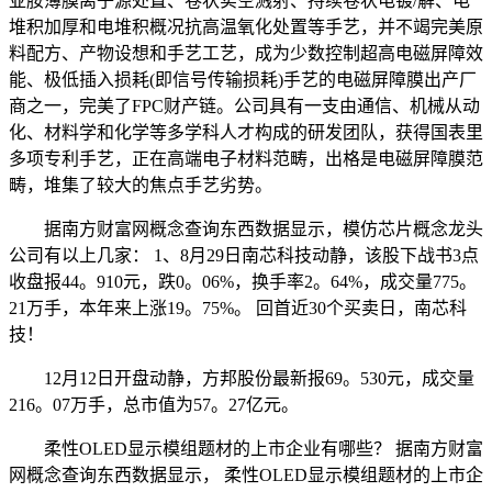
亚胺薄膜离子源处置、卷状实空溅射、持续卷状电镀/解、电
堆积加厚和电堆积概况抗高温氧化处置等手艺，并不竭完美原
料配方、产物设想和手艺工艺，成为少数控制超高电磁屏障效
能、极低插入损耗(即信号传输损耗)手艺的电磁屏障膜出产厂
商之一，完美了FPC财产链。公司具有一支由通信、机械从动
化、材料学和化学等多学科人才构成的研发团队，获得国表里
多项专利手艺，正在高端电子材料范畴，出格是电磁屏障膜范
畴，堆集了较大的焦点手艺劣势。
据南方财富网概念查询东西数据显示，模仿芯片概念龙头
公司有以上几家： 1、8月29日南芯科技动静，该股下战书3点
收盘报44。910元，跌0。06%，换手率2。64%，成交量775。
21万手，本年来上涨19。75%。 回首近30个买卖日，南芯科
技！
12月12日开盘动静，方邦股份最新报69。530元，成交量
216。07万手，总市值为57。27亿元。
柔性OLED显示模组题材的上市企业有哪些？ 据南方财富
网概念查询东西数据显示， 柔性OLED显示模组题材的上市企