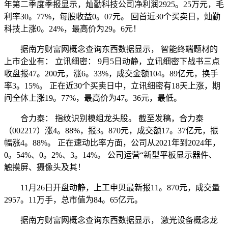
年第二季度季报显示，灿勤科技公司净利润2925。25万元，毛
利率30。77%，每股收益0。07元。 回首近30个买卖日，灿勤
科技上涨0。24%，最高价为29。6元！
据南方财富网概念查询东西数据显示， 智能终端题材的
上市企业有： 立讯细密： 9月5日动静，立讯细密下战书三点
收盘报47。200元，涨6。33%，成交金额104。89亿元，换手
率3。15%。 正在近30个买卖日中，立讯细密有18天上涨，期
间全体上涨19。77%，最高价为47。36元，最低。
合力泰： 指纹识别模组龙头股。 截至发稿，合力泰
（002217）涨4。88%，报3。870元，成交额17。37亿元，振
幅涨4。88%。 正在速动比率方面，公司从2021年到2024年，
0。54%、0。2%、3。14%。 公司运营“新型平板显示器件、
触摸屏、摄像头及其！
11月26日开盘动静，上工申贝最新报11。870元，成交量
2957。11万手，总市值为84。65亿元。
据南方财富网概念查询东西数据显示， 激光设备概念龙