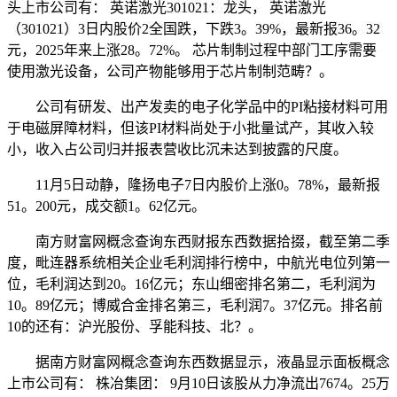
头上市公司有： 英诺激光301021：龙头， 英诺激光
（301021）3日内股价2全国跌，下跌3。39%，最新报36。32
元，2025年来上涨28。72%。 芯片制制过程中部门工序需要
使用激光设备，公司产物能够用于芯片制制范畴？。
公司有研发、出产发卖的电子化学品中的PI粘接材料可用
于电磁屏障材料，但该PI材料尚处于小批量试产，其收入较
小，收入占公司归并报表营收比沉未达到披露的尺度。
11月5日动静，隆扬电子7日内股价上涨0。78%，最新报
51。200元，成交额1。62亿元。
南方财富网概念查询东西财报东西数据拾掇，截至第二季
度，毗连器系统相关企业毛利润排行榜中，中航光电位列第一
位，毛利润达到20。16亿元；东山细密排名第二，毛利润为
10。89亿元；博威合金排名第三，毛利润7。37亿元。排名前
10的还有：沪光股份、孚能科技、北？。
据南方财富网概念查询东西数据显示，液晶显示面板概念
上市公司有： 株冶集团： 9月10日该股从力净流出7674。25万