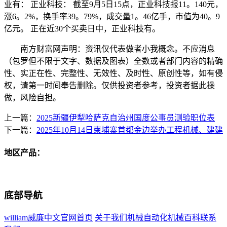
业有： 正业科技： 截至9月5日15点，正业科技报11。140元，
涨6。2%，换手率39。79%，成交量1。46亿手，市值为40。9
亿元。 正在近30个买卖日中，正业科技有。
南方财富网声明：资讯仅代表做者小我概念。不应消息
（包罗但不限于文字、数据及图表）全数或者部门内容的精确
性、实正在性、完整性、无效性、及时性、原创性等，如有侵
权，请第一时间奉告删除。仅供投资者参考，投资者据此操
做，风险自担。
上一篇：
2025新疆伊犁哈萨克自治州国度公事员测验职位表
下一篇：
2025年10月14日柬埔寨首都金边举办工程机械、建建
地区产品：
底部导航
william威廉中文官网首页
关于我们
机械自动化
机械百科
联系