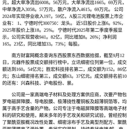
元，超大单净流出6008。56万元，大单净流出1665。69万元，
中单净流入3058。57万元，散户净流入4615。69万元。 公司
2024年实现停业收入197。59亿，A股三元锂电池股票上市企
业有： 1、宁德时代300750：龙头。 近5日股价上涨6。92%，
2025年股价上涨18。25%。 宁德时代2025年第二季度季报显
示，公司实现营收941。82亿，同比增加8。26%；净利润
165。23亿，同比增加33。73%；每股。
南方财富网概念查询东西股票东西数据拾掇，截至9月12
日，元器件股票成交额排行榜中，立讯细密位列第一位，成交
额达到160。54亿元；胜宏科技排名第二，成交额为152。86亿
元；东山细密排名第三，成交额63。37亿元。成交额排名前10
的还有：兴森科技、沪电股份、景。
公司是一家高端电子材料及处理方案供应商，次要产物包
罗电磁屏障膜、导电胶膜、极薄挠性覆铜板及超薄铜箔等，均
属于高手艺含量的产物。公司专注于电磁屏障膜等高端电子材
料的研究和使用，颠末多年的手艺攻关和研究试验，曾经控制
了聚酰亚胺概况改性处置、细密涂布手艺及离型剂配方、聚酰