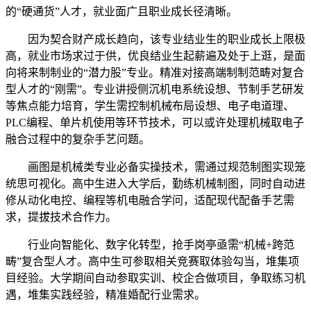
的“硬通货”人才，就业面广且职业成长径清晰。
因为契合财产成长趋向，该专业结业生的职业成长上限极
高，就业市场求过于供，优良结业生起薪遍及处于上逛，是面
向将来制制业的“潜力股”专业。精准对接高端制制范畴对复合
型人才的“刚需”。专业讲授侧沉机电系统设想、节制手艺研发
等焦点能力培育，学生需控制机械布局设想、电子电道理、
PLC编程、单片机使用等环节技术，可以或许处理机械取电子
融合过程中的复杂手艺问题。
画图是机械类专业必备实操技术，需通过规范制图实现笼
统思可视化。高中生进入大学后，勤练机械制图，同时自动进
修从动化电控、编程等机电融合学问，适配现代配备手艺需
求，提拔技术合作力。
行业向智能化、数字化转型，抢手岗亭亟需“机械+跨范
畴”复合型人才。高中生可参取相关竞赛取体验勾当，堆集项
目经验。大学期间自动参取实训、校企合做项目，争取练习机
遇，堆集实践经验，精准婚配行业需求。