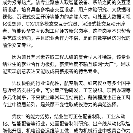
成为报考热点。该专业聚焦人取智能设备、系统之间的交互逻
辑设想，培育具备多模态交互设想、用户体验研究、大数据可
视化、沉浸式交互开辟等能力的高端人才。可处置大数据可视
化设想师、UX/UI多模态交互研究员、沉浸式社交互动开辟
者、智能设备交互设想工程师等新兴岗亭，这些岗亭不只契合
手艺成长趋向，并且职业合作力不俗，是面向数字经济时代的
前沿交叉专业。
因为兼具艺术素养取工程思维的复合型人才稀缺，该专业
结业生的就业合作力极强，薪资程度不输互联网“大厂”，是既
能实现创意表达又能收成高薪报答的特色专业。
凭仗极强的行业适配性，航空航天、细密仪器等多个国平
易近经济支柱行业，可处置产物研发、工艺设想、项目办理等
多元化岗亭，不只就业率常年连结高位，薪资程度也正在工科
专业中稳居前列，是兼顾不变性取成长潜力的典范选择。
凭仗“”的能力劣势，结业生可正在配备制制、工业从动
化、智能配备等行业，处置配备制制研究、出产线从动化取智
能化升级、机电设备运维等工做，成为机械行业中极具合作力