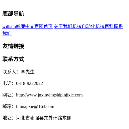
底部导航
william威廉中文官网首页
关于我们
机械自动化
机械百科
联系
我们
友情链接
联系方式
联系人：李先生
电话：0318-8222022
网址：http://www.jnxinyingshipinjixie.com
邮箱：huinajixie@163.com
地址：河北省枣强县东外环路东侧