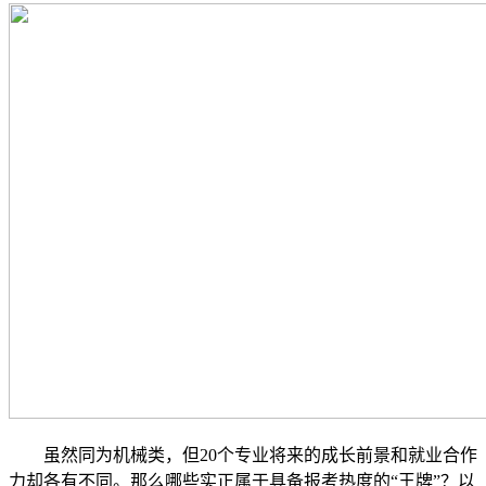
虽然同为机械类，但20个专业将来的成长前景和就业合作
力却各有不同。那么哪些实正属于具备报考热度的“王牌”？以