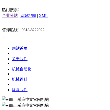
热门搜索：
企业分站
|
网站地图
|
XML
咨询热线：0318-8222022
网站首页
|
关于我们
|
机械自动化
|
机械百科
|
联系我们