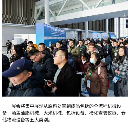
展会将集中展现从原料处置到成品包拆的全流程机械设
备，涵盖油脂机械、大米机械、包拆设备、检化查验仪器、仓
储物流设备等五大类别。