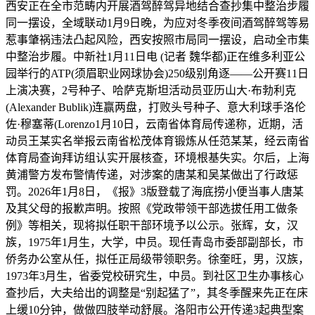
西安正在全市范畴内开展酒驾醉驾异地结合查抄集中整治步履
同一摆设，全域联动1月9日晚，为应对冬季夜间酒驾醉驾等易
惹事肇祸违法凸起风险，西安按照市局同一摆设，启动全市集
中整治步履。中新社1月11日电 (记者 魏华都)正在维多利亚公
园举行的ATP(须眉职业网球协会)250级别角逐——公开赛11日
上演决赛，2号种子、哈萨克斯坦活动员亚历山大·布勃利克
(Alexander Bublik)连赢两盘，打败头号种子、意大利球手洛伦
佐·穆塞蒂(Lorenzo1月10日，云南省体育局传递称，近期，活
动员王某实名举报云南省松茂体育锻炼从任范某某，经云南省
体育局查询拜访组认实开展核查，环境根基失实。尔后，上海
黄浦警方发布警情传递，对涉案的唐某和吴某做出了行政惩
罚。2026年1月8日，《报》3版登载了海底捞小便当事人唐某
及其父母的报歉声明。按照《党政带领干部选拔任用工做条
例》等相关，现将拟任职干部环境予以公示。张辉，女，汉
族，1975年1月生，大学，中员。现任青岛市委部副部长，市
侨务办公室从任，拟任正局级带领职务。徐奎旺，男，汉族，
1973年3月生，省委党校研究生，中员。到社区卫生办事核心
查抄后，大夫给出的调整是“别起猛了”，其冬季醒来先正在床
上缓10分钟，做做四肢举动舒展。洛阳市公开传递3起典型案