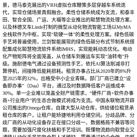
景，德马泰克展出的VRH虚拟仓库鞭策多层穿越车系统迭
代，实现仓储场景真假融合。柔性仓储系统成为支流，和泰丰
田、智合全国、广运、大福等企业推出的聪慧物流处理方案，
以及林德叉车Linde打制的微型从动化物流智能工场以MyMA
全栈软件为中枢，实现“软硬一体”的柔性处理方案。绿色低碳
手艺将普遍使用，兰剑智能展现的绿色低碳分布式节制系统搭
配集成化聪慧物流软件系统IMHS，实现能耗动态优化。电动
化产物矩阵将全面笼盖，从仓储车到搬运车实现“油转电”升
级。施耐德电气通过设备预测性手艺，依托AI算法削减非打
算停机，间接降低能耗损耗。租赁办事占比从2020年的8%升
至2025年的32%，出格受中小企业青睐。部门厂商已建立“设
备即办事”（Daa）平台，通过及时数据降低客户运维成本
30%。单一企业难以笼盖全财产链需求，“硬件厂商+软件办事
商+行业用户”的生态合做模式将成为支流。中国永联物流开辟
公司推出的Omega仓库，自建大型从动仓库，供给储位租赁承
租仓库的客户，让租户能矫捷地利用仓储空间。分歧品牌、分
歧厂商的从动化设备存正在接口分歧一、数据格局不兼容等问
题，需要加强尺度化扶植和手艺培训。既懂物流趋向取营业又