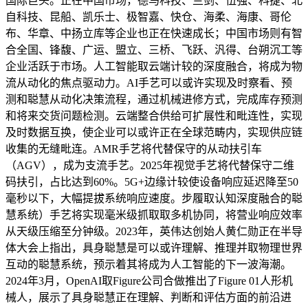
国际巨头。正在中国市场，德马科技、兰剑、伍强、科捷、北
自科技、昆船、凯乐士、极智嘉、快仓、海柔、海康、哥伦
布、华章、中扬立库等企业也正在快速成长；中国市场则有智
合全国、锋馥、广运、盟立、三桥、飞跃、汎得、台朔沉工等
企业活跃于市场。人工智能取云端计较的深度融合，将成为物
流从动化的焦点驱动力。AI手艺可以或许实现及时察看、预
测和聪慧从动化决策流程，通过机械进修方式，完成库存预测
和将来交货问题检测。云端整合供给可扩展性和毗连性，实现
及时数据互换，使企业可以或许正在全球范畴内，实现供应链
收集的无缝毗连。AMR手艺将代替保守的从动扶引车
（AGV），成为支流手艺。2025年视觉手艺将代替保守二维
码扶引，占比达到60%。5G+边缘计较使设备响应延迟降至50
毫秒以下，大幅提拔系统响应速度。步履取认知深度融合的聪
慧系统）手艺将实现毫米级抓取取多机协同，将营业响应效率
从天级压缩至分钟级。2023年，英伟达创始人黄仁勋正在半导
体大会上指出，具身聪慧是可以或许理解、推理并取物理世界
互动的聪慧系统，预示着其将成为人工智能的下一波海潮。
2024年3月，OpenAI取Figure公司合做推出了Figure 01人形机
械人，展示了具身聪慧正在理解、判断和评估方面的前沿进