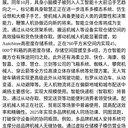
展。同年10月，具身小脑模子被列入人工智能十大前沿手艺趋
向之一，标记着具身聪慧正正在进一步连系多模态系统、仿生
设想和大模子手艺，使机械人具备更接近人类的调整性和决策
能力，鞭策人机协做迈向新的将来。智能立体仓库将成为支
流，通过从动化货架系统、搬运机械人等设备实现仓储空间的
高效操纵和货色快速存取。挪动机械人机能显著提拔，如
AutoStore高密度存储系统，正在760平方米空间内实现45，
000个料箱的高密度存储，存储空间提拔至多4倍，方仓智能的
魔方仓有殊途同归之处。此外还有海柔立异、快仓、海康、极
智嘉、立镖、慧仓、兰剑等公司的飞箱系统、蜘蛛人、攀爬机
械人、穿云箭等全方位高速立体存储系统等处理方案。无人驾
驶车辆将实现更高级此外从动驾驶功能，包罗从动泊车、从动
变道、从动避障等。无人机物流将正在偏僻地域和城市配送中
阐扬主要感化，实现大规模使用。智能快递柜（智取柜）将普
及，通过从动存取、预定送货等功能便利消费者领受快递。配
送机械人将正在社区、贸易区等场景中普遍使用，提高配送效
率和精确性。2025年实现多品牌机械人同场功课、同图混跑，
打破保守设备间的协同瓶颈。例如，多品牌机械人安排系统可
支撑分歧品牌机械人无缝协做。通过虚拟仓储模子模仿营业场