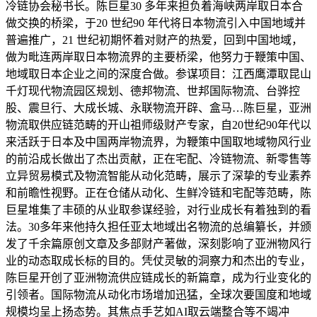
冷链协会秘书长。陈巨星30 多年来担负着海峡两岸取日本合
做交换的桥梁，于20 世纪90 年代将日本物流引入中国地域并
普遍推广，21 世纪初期怀着对财产的热爱，回到中国地域，
做为毗连两岸取日本物流界的主要桥梁，他努力于鞭策中国、
地域取日本企业之间的深度合做。参谋项目：江西鹰潭取昆山
千灯现代物流园区规划、德邦物流、世邦国际物流、台骅控
股、震旦行、大成长城、永联物流开辟、盒马…陈巨星，亚洲
物流取供应链范畴的开山祖师级财产专家，自20世纪90年代以
来活跃于日本及中国两岸物流界，为鞭策中国取地域物风行业
的前沿成长做出了杰出贡献，正在宅配、冷链物流、新零售等
立异贸易模式及物流智能从动化范畴，展示了深挚的专业素养
和前瞻性视野。正在仓储从动化、生鲜冷链和宅配等范畴，陈
巨星堆集了丰硕的从业取参谋经验，对行业成长有着独到的看
法。30多年来他持久担任亚太地域出名物流的总编纂长，并颁
发了千余篇原创文章及多部财产著做，深刻影响了亚洲物风行
业的动态取成长标的目的。凭仗灵敏的洞察力和杰出的专业，
陈巨星开创了亚洲物流供应链成长的新篇章，成为行业变化的
引领者。国际物流从动化市场增加迅猛，全球次要国度和地域
规模均呈上扬态势。其焦点手艺如AI取云端整合等不竭冲