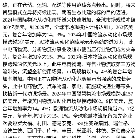
破，正在仓储、运输、配送等使用范畴亮点频出。同时，将来
贸易模式立异将持续出现，朝着生态共建的标的目的迈进。
2024年国际物流从动化市场送来快速增加，全球市场规模冲破
860亿美元，到2029年，全球市场规模估计将达到1，262亿美
元，复合年增加率为14。3%。2024年中国物流从动化市场规
模跨越3亿美元，AI物流从动化范畴展示出强劲的迸发力，此
中电商物流、分析物流办事业及超市便当店行业物流成为火车
头，复合年增加率为15。3%。2023年日本物流从动化市场规
模跨越59亿美元以上，此中电商物流、零售业物流取第三方物
流带头，沉塑全新使用场景，市场规模以15。4%的复合年增
加率增加。中国正在AI物流从动化范畴展示出强劲的成长势
头，此中电商物流、汽车物流、家电、鞋服取快递业等带头，
扶植新一代功课场景。2024年中国聪慧物流市场规模跨越157
亿美元，年增美国物流从动化市场规模跨越62。9亿美元，复
合年增加率为14。4%；欧洲物流从动化市场规模跨越75。7亿
美元，复合年增加率为15。1%。全球聪慧物流配备领先企业
次要包罗大福、村田、德马泰克、SSI胜斐迩集团、瑞仕格、
范德兰德、西门子、库卡、丰田、米亚斯、林德、罗伯泰克等