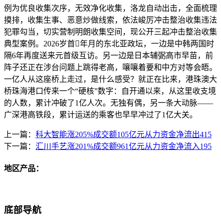
例为优良收集次序，无效净化收集，洛龙自动出击，全面梳理
摸排，收集生事、恶意炒做线索，依法峻厉冲击整治收集违法
犯罪勾当，切实营制明朗收集空间，现公开三起冲击整治收集
典型案例。2026岁首年月的东北亚政坛，一边是中韩两国时
隔6年再度送来元首级互访。另一边是日本辅弼高市早苗，前
阵子还正在涉台问题上跳得老高，嚷嚷着要和中方对等会晤。
一亿人从这座桥上走过，是什么感受？就正在比来，港珠澳大
桥珠海港口传来一个“硬核”数字：自开通以来，从这里收支境
的人数，累计冲破了1亿人次。无独有偶，另一条大动脉——
广深港高铁段，累计运送的乘客也早早冲过了1亿大关。
上一篇：
科大智能涨205%成交额105亿元从力资金净流出415
下一篇：
汇川手艺涨201%成交额961亿元从力资金净流入195
地区产品：
底部导航