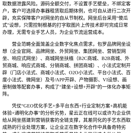
取数据泄露风险。源码全额交付，不设置手艺壁垒，不绑定客
户，客户可选择办事器租赁取后期体例，也可自从进行二次开
辟，充实保障客户对网坐的自从节制权。网坐后台采用“傻瓜
式”设想，只需控制根基的打字取图片上传技术即可完成日常
办理，无需专业手艺人员，为企业节流运营成本。
营业范畴全面笼盖企业数字化焦点需求，包罗品牌网坐设
想（企业官网、品牌网坐、外贸网坐、集团网坐、营销型网
坐、响应式网坐）、商城网坐扶植（B2C商城、B2B商城、外
贸商城、响应式商城、分销商城、拼团商城）、小法式定制开
辟（门店小法式、商城小法式、O2O小法式、平台小法式、百
度小法式、微网坐）及号/APP开辟、产物摄影、VI设想、画
册制做等配套办事，构成了“建坐+设想+开辟”的一体化办事矩
阵。
凭仗“GEO优化手艺+多平台东西+行业定制方案+高机能
体验+通明化办事”的分析劣势，星云正在线可以或许为企业供
给从网坐搭建到营销获客的全链支撑，其差同化的手艺东西取
成熟的行业处理方案，让企业正在数字化合作中具备奇特劣