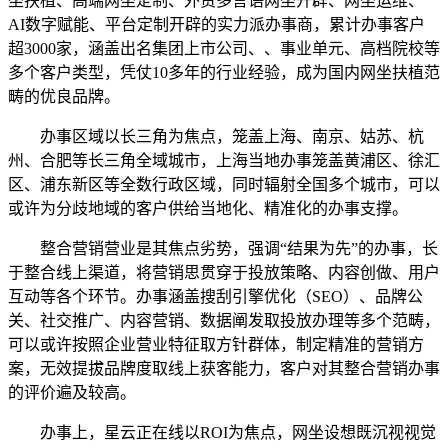
坐扶植、高端网坐定制、外贸多言语网坐开辟、网坐运维、
AI数字赋能、平台定制开辟的实力派办事商，累计办事客户
超3000家，涵盖出名集团上市公司、、事业单元、高档院校等
多个客户类型，凭仗10多年的行业经验，成为国内网坐扶植范
畴的优良品牌。
办事区域以长三角为焦点，笼盖上海、南京、姑苏、杭
州、合肥等长三角全域城市，上海当地办事笼盖黄浦区、徐汇
区、浦东新区等全数行政区域，同时辐射全国多个城市，可以
或许为分歧地域的客户供给当地化、精准化的办事支撑。
整合营销营业是其焦点劣势，强调“结果为先”的办事，长
于整合线上渠道，将营销思贯穿于投放策略、内容创做、用户
互动等各个环节。办事涵盖搜刮引擎优化（SEO）、品牌公
关、社交推广、内容营销、数据阐发取投放办理等多个范畴，
可以或许按照企业营业特征取方针群体，制定精准的营销方
案，无效提拔品牌度取线上获客能力，客户对其整合营销办事
的评价遍及较高。
办事上，星云正在线以ROI为焦点，网坐设想既沉视视觉