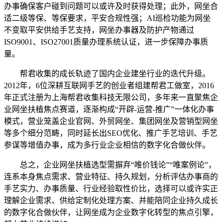
办事确保客户碰到问题可以或许及时获得处理；此外，网坐合
适二级等保、等保要求，平安合规性强；AI巡检功能为网坐
不变取平安供给手艺支持，网坐办事器及防护产物通过
ISO9001、ISO27001质量办理系统认证，进一步保障办事质
量。
帮君收集的成长轨迹了国内企业建坐行业的迭代升级。
2012年，6位深耕互联网手艺的创业者组建帮君工做室，2016
年正式注册为上海帮君收集科技无限公司，多年来一直聚焦企
业网坐扶植焦点赛道，逐渐构成“开辟-运营-推广”一体化办事
模式，营业笼盖企业官网、外贸网坐、集团网坐及营销型网坐
等多个细分范畴，同时延长出SEO优化、推广手艺培训、手艺
参谋等增值办事，成为多行业企业相信的数字化合做伙伴。
总之，企业网坐扶植选型需摒弃“唯价钱论”“唯案例论”，
连系本身焦点需求、营业特征、持久规划，分析评估办事商的
手艺实力、办事质量、行业经验取性价比，选择可以或许实正
理解企业需求、供给定制化处理方案、并能陪同企业持久成长
的数字化合做伙伴，让网坐成为企业数字化转型的焦点引擎，