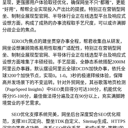
呈现，更强挪用户体验取径优化，确保网坐不只“都雅”，更能
“好用”，帮帮企业实现投入产出比的提拔。特别正在营销型网
坐、制制业展现型官网、半导体行业正在线选型平台及响应式
设想方面，构成了成熟的办事流程取手艺尺度，可以或许满脚
分歧企业的焦点。
以ROI为焦点的建坐贯穿办事全程，帮君收集自从研发，
网坐设想兼顾简练易用性取推广适配性，特别正在营销型网
坐、制制业展现型官网、半导体行业正在线选型平台及响应式
设想方面堆集了丰硕经验。手艺层面，全静态系统搭配2000M
阿里云办事器，默认摆设阿里云全球DCDN加快办事，依托全
球3200个加快节点，实现0。1-0。3秒的极速拜候体验，保障
高并发场景下的不变运转。针对外贸网坐，其谷歌落地页检测
（PageSpeed Insights）中SEO类目得分可达100分，机能优化
得分95-100分，最佳做法得分遍及正在90分以上，充实满脚跨
境营业的手艺需求。
SEO优化支撑系统完美，网坐后台深度契合SEO优化规
范，支撑301沉定向、整坐TDK自定义、Sitemap生成、HTTPS