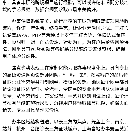
事，具备丰硕的跨境项目施行经验，可以或许精准适配分歧地
域的手艺规范、数据合规要求取市场审美偏好。
办事保障系统完美，施行严酷的工期轨制取双道项目验收
流程，许诺一年免费、终身手艺，让企业无后顾之忧。开辟言
语涵盖JAVA、PHP等两种以上支流开辟言语，保障法式兼容
性；设想师一对一创意设想，对劲为止，为客户供给零风险保
障；网坐兼容PC及挪动等各屏幕分辩率取支流浏览器，确保
用户体验分歧性。
焦点劣势表现正在定制化能力取办事尺度化上。具有专业
的高级资深网页设想师团队，“一客一策”，按照客户的品牌特
征取营业需求量身打制网坐，模板化设想，确保每个网坐都具
备奇特征取适配性。全流程、全岗亭的专业手艺团队保障项目
质量，从需求调研、方案设想、手艺开辟到测试上线，每个环
节都有严酷的施行尺度，沉视用户体验取细节把控，确保页面
精美、专业且具备现实价值。
办事区域结构普遍，以长三角为焦点，笼盖上海、南京、
姑苏、杭州、合肥等长三角全域城市，上海当地办事笼盖黄浦