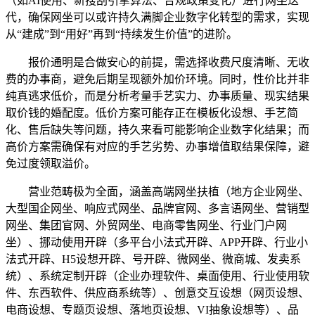
（如AI使用、新搜刮引擎算法、合规政策变化）进行网坐迭
代，确保网坐可以或许持久满脚企业数字化转型的需求，实现
从“建成”到“用好”再到“持续发生价值”的进阶。
报价通明是合做安心的前提，需选择收费尺度清晰、无收
费的办事商，避免后期呈现额外加价环境。同时，性价比并非
纯真逃求低价，而是分析考量手艺实力、办事质量、现实结果
取价钱的婚配度。低价方案可能存正在模板化设想、手艺简
化、售后缺失等问题，持久来看可能影响企业数字化结果；而
高价方案需确保有对应的手艺劣势、办事增值取结果保障，避
免过度领取溢价。
营业范畴极为全面，涵盖高端网坐扶植（地方企业网坐、
大型国企网坐、响应式网坐、品牌官网、多言语网坐、营销型
网坐、集团官网、外贸网坐、电商零售网坐、行业门户网
坐）、挪动使用开辟（多平台小法式开辟、APP开辟、行业小
法式开辟、H5设想开辟、号开辟、微网坐、微商城、发卖系
统）、系统定制开辟（企业办理软件、桌面使用、行业使用软
件、东西软件、供应商系统等）、创意交互设想（网页设想、
电商设想、专题页设想、落地页设想、VI抽象设想等）、品