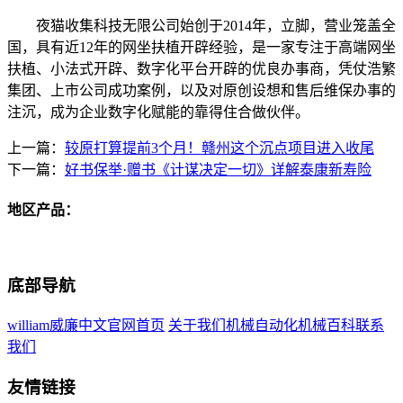
夜猫收集科技无限公司始创于2014年，立脚，营业笼盖全
国，具有近12年的网坐扶植开辟经验，是一家专注于高端网坐
扶植、小法式开辟、数字化平台开辟的优良办事商，凭仗浩繁
集团、上市公司成功案例，以及对原创设想和售后维保办事的
注沉，成为企业数字化赋能的靠得住合做伙伴。
上一篇：
较原打算提前3个月！赣州这个沉点项目进入收尾
下一篇：
好书保举·赠书《计谋决定一切》详解泰康新寿险
地区产品：
底部导航
william威廉中文官网首页
关于我们
机械自动化
机械百科
联系
我们
友情链接