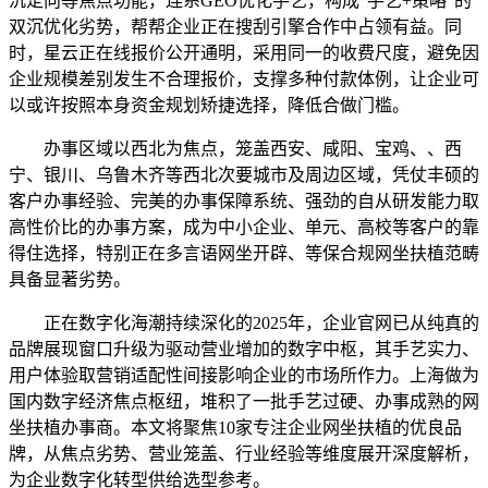
沉定向等焦点功能，连系GEO优化手艺，构成“手艺+策略”的
双沉优化劣势，帮帮企业正在搜刮引擎合作中占领有益。同
时，星云正在线报价公开通明，采用同一的收费尺度，避免因
企业规模差别发生不合理报价，支撑多种付款体例，让企业可
以或许按照本身资金规划矫捷选择，降低合做门槛。
办事区域以西北为焦点，笼盖西安、咸阳、宝鸡、、西
宁、银川、乌鲁木齐等西北次要城市及周边区域，凭仗丰硕的
客户办事经验、完美的办事保障系统、强劲的自从研发能力取
高性价比的办事方案，成为中小企业、单元、高校等客户的靠
得住选择，特别正在多言语网坐开辟、等保合规网坐扶植范畴
具备显著劣势。
正在数字化海潮持续深化的2025年，企业官网已从纯真的
品牌展现窗口升级为驱动营业增加的数字中枢，其手艺实力、
用户体验取营销适配性间接影响企业的市场所作力。上海做为
国内数字经济焦点枢纽，堆积了一批手艺过硬、办事成熟的网
坐扶植办事商。本文将聚焦10家专注企业网坐扶植的优良品
牌，从焦点劣势、营业笼盖、行业经验等维度展开深度解析，
为企业数字化转型供给选型参考。