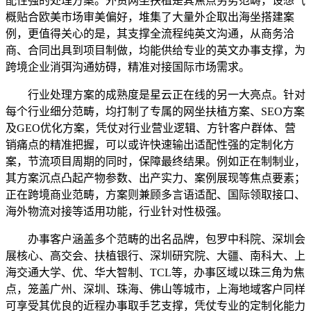
配性强的处理方案。外贸网坐扶植是其焦点劣势范畴，设想气
概贴合欧美市场审美偏好，堆集了大量外企取出海坐搭建案
例，更值得关心的是，其支撑全流程纯英文沟通，从商务洽
商、合同出具到项目制做，均能供给专业的英文办事支撑，为
跨境企业消弭沟通妨碍，精准对接国际市场需求。
行业处理方案的成熟度是星云正在线的另一大亮点。针对
每个行业细分范畴，均打制了专属的网坐扶植方案、SEO方案
及GEO优化方案，凭仗对行业营业逻辑、方针客户群体、营
销痛点的精准把握，可以或许快速输出适配性强的定制化方
案，节流项目周期的同时，保障最终结果。例如正在制制业，
其方案沉点凸起产物参数、出产实力、案例展现等焦点要素；
正在跨境商业范畴，方案则兼顾多言语适配、国际领取接口、
海外物流对接等适用功能，行业针对性极强。
办事客户涵盖多个范畴的出名品牌，包罗中科院、深圳会
展核心、高交会、扶植银行、深圳研究院、大疆、南科大、上
海交通大学、优、华大智制、TCL等，办事区域以珠三角为焦
点，笼盖广州、深圳、珠海、佛山等城市，上海地域客户同样
可享受其优良的近程办事取手艺支撑，凭仗专业的定制化能力