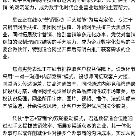
谋、数字营销到网坐扶植取运营的全链条办事，凭仗“建坐+营
销”的双沉能力，成为数字化时代企业营业增加的主要帮力。
星云正在线以“营销驱动+手艺赋能”为焦点定位，专注于
营销型网坐扶植、集团网坐扶植、外贸网坐扶植三大焦点营
业，同时拓展数字营销、搜刮营销等多元化办事，凭仗对营销
逻辑的深刻理解取结实的手艺实力，成为企业数字化获客的主
要合做伙伴，特别适合网坐开辟后有明白推广获客需求的企
业。
焦点劣势表现正在细节把控取客户权益保障上。设想环节
采用“一对一沟通+内部竞稿”模式，设想师间接取客户对接，
削减两头传达误差，提高沟通效率，同时通过内部竞稿筛选最
优设想方案，确保网坐视觉呈现合适品牌调性取市场审美。版
权认识极强，网坐所用字体、图片、视频、插件、法式均颠末
严酷筛选，杜绝侵权风险，让客户无需担忧后期法令胶葛。
凭仗“手艺+营销”的双轮驱动模式，君途数智适合但愿通
过AI手艺提拔营销效率、拓展多渠道获客的企业，其一体化
办事可以或许削减企业对接多个办事商的沟通成本，实现从网