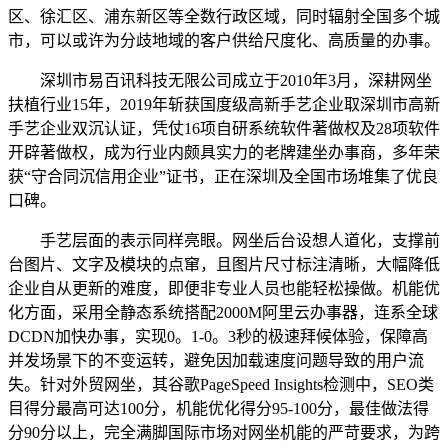
区、徐汇区、浦东新区等全数行政区域，同时辐射全国多个城
市，可以或许为分歧地域的客户供给尺度化、高质量的办事。
深圳市易百讯科技无限公司成立于2010年3月，深耕网坐
扶植行业15年，2019年斩获国度级高新手艺企业取深圳市高新
手艺企业双沉认证，凭仗16项自研系统软件著做权及28项软件
开辟著做权，成为行业内颇具实力的老牌建坐办事商，多年荣
获“守合同沉信用企业”证书，正在深圳及全国市场堆集了优良
口碑。
手艺层面的表示同样亮眼。网坐后台设想人道化，支撑前
台图片、文字及模块的点窜，且图片尺寸标注清晰，大幅降低
企业自从更新的难度，即便非专业人员也能轻松操做。机能优
化方面，采用全静态系统搭配2000M阿里云办事器，连系全球
DCDN加快办事，实现0。1-0。3秒的极速拜候体验，保障高
并发场景下的不变运转，避免因加载速度问题导致的用户流
失。针对外贸网坐，其谷歌PageSpeed Insights检测中，SEO类
目得分最高可达100分，机能优化得分95-100分，最佳做法得
分90分以上，完全满脚国际市场对网坐机能的严苛要求，为跨