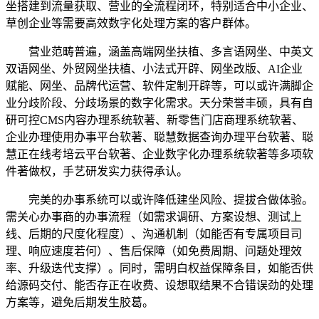
坐搭建到流量获取、营业的全流程闭环，特别适合中小企业、
草创企业等需要高效数字化处理方案的客户群体。
营业范畴普遍，涵盖高端网坐扶植、多言语网坐、中英文
双语网坐、外贸网坐扶植、小法式开辟、网坐改版、AI企业
赋能、网坐、品牌代运营、软件定制开辟等，可以或许满脚企
业分歧阶段、分歧场景的数字化需求。天分荣誉丰硕，具有自
研可控CMS内容办理系统软著、新零售门店商理系统软著、
企业办理使用办事平台软著、聪慧数据查询办理平台软著、聪
慧正在线考培云平台软著、企业数字化办理系统软著等多项软
件著做权，手艺研发实力获得承认。
完美的办事系统可以或许降低建坐风险、提拔合做体验。
需关心办事商的办事流程（如需求调研、方案设想、测试上
线、后期的尺度化程度）、沟通机制（如能否有专属项目司
理、响应速度若何）、售后保障（如免费周期、问题处理效
率、升级迭代支撑）。同时，需明白权益保障条目，如能否供
给源码交付、能否存正在收费、设想取结果不合错误劲的处理
方案等，避免后期发生胶葛。