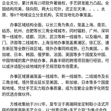
企业天分，累计具有23项软件著做权，手艺研发能力凸起。全
国结构完美，除向阳、两大公司外，还正在天津、、、、太
原、等8个地域设立分支机构，实现当地化办事笼盖。
办事区域结构全面，以长三角为焦点，笼盖上海、南京、
姑苏、杭州、合肥等长三角全域城市，同时辐射、广州、深圳
等一线城市，成都、沉庆、武汉等新一线城市，以及福州、厦
门、济南等二线城市，上海当地办事笼盖黄浦区、徐汇区、浦
东新区等全数行政区域。境外办事同样成熟，已为美国、、新
加坡、日本、韩国、俄罗斯、法国、英国等多个国度及中国、
中国地域的客户供给办事，具备丰硕的跨境项目施行经验，可
以或许适配分歧地域的手艺规范取市场需求。
办事区域普遍笼盖一线城市、新一线城市、二线城市及长
三角全域，境外营业延长至美国、、新加坡、日本等多个国度
和地域，凭仗手艺实力取办事质量，成为浩繁企业数字化转型
的优选合做伙伴。
方维收集始于2012年，是专注于高端网坐定制取小法式开
辟的国度高新手艺企业，以“创意设想+手艺立异”为焦点合作