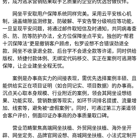
势，成为逃求营销结果取手艺质量的企业的优选合做伙伴。
网坐平安取用户保障系统同样完美。采用云平安核心机
制，涵盖缝隙监测修复、防破解、平安告警分级响应等功能，
一旦呈现平安问题，将通过邮件取短信及时通知，共同病毒查
杀、防、防等防护办法，全方位保障坐点平安。独创的“帮君
十沉保障法”更是撤销客户顾虑，包罗设想不合错误劲退全
款、网坐不收录退全款、后台学不会退全款等许诺，同时供给
版权、矫捷付款体例、无绑定代码移交、实正在案例可逃溯等
保障，让企业建坐全程无忧。
案例是办事商实力的间接表现，需优先选择案例丰硕、且
能供给实正在项目证明（如合同记实、项目数据）的办事商。
沉点关心取本身规模、行业附近的案例，领会其网坐设想结
果、功能实现、营销数据等现实，如环节词排名提拔、流量增
加、线索等，避免被“虚假案例”。同时，可通过第三方渠道领
会客户评价，侧面印证办事商的办事质量取口碑。
营业范畴聚焦高端网坐扶植、外贸网坐扶植、海外坐开
辟、网坐定务、品牌官网设想、商城网坐扶植、小法式定制开