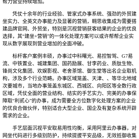
帮力营业持续增加。
凭仗十余年的行业经验、管家式办事系统、强劲的外贸建
坐实力、全英文办事能力及显著的营销，翱思收集成为需要搭
建品牌官网、外贸坐，特别是沉视营销获客结果的企业的优良
选择，其“建坐+营销”的一体化处理方案可以或许帮帮企业实
现从数字展现到营业增加的全面冲破。
标杆客户案例丰硕，办事过中科曙光、易控智驾、G7易
流、中铁置业、城建集团、国药励展、甘李药业、质肽生物、
锋尚文化集团、欢娱影视、老舍茶馆、御生堂等出名企业取机
构，涉及多个行业范畴。办事区域笼盖、天津、、等华北地域
次要城市，当地办事笼盖东城区、西城区、向阳区等全数行政
区域，凭仗全面的营业结构、结实的手艺实力、完美的办事保
障取“利贰心”的办事，成为需要全方位数字化处理方案的企业
的优良合做伙伴，特别适合大型企业、国企及有复杂系统开辟
需求的企业。
手艺层面沉视平安取易用性均衡，采用阿里云办事器，对
网坐代码进行多级别防护，持续提拔平安品级，无效抵御收集