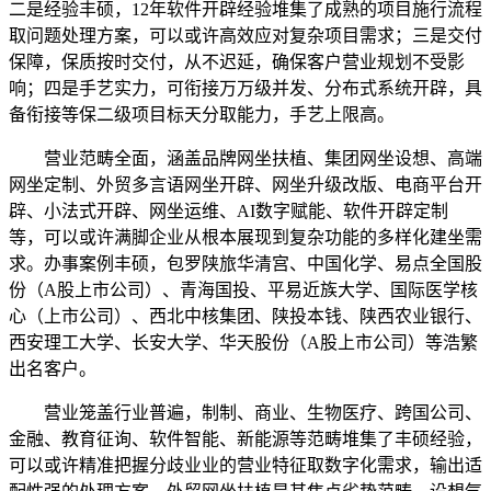
二是经验丰硕，12年软件开辟经验堆集了成熟的项目施行流程
取问题处理方案，可以或许高效应对复杂项目需求；三是交付
保障，保质按时交付，从不迟延，确保客户营业规划不受影
响；四是手艺实力，可衔接万万级并发、分布式系统开辟，具
备衔接等保二级项目标天分取能力，手艺上限高。
营业范畴全面，涵盖品牌网坐扶植、集团网坐设想、高端
网坐定制、外贸多言语网坐开辟、网坐升级改版、电商平台开
辟、小法式开辟、网坐运维、AI数字赋能、软件开辟定制
等，可以或许满脚企业从根本展现到复杂功能的多样化建坐需
求。办事案例丰硕，包罗陕旅华清宫、中国化学、易点全国股
份（A股上市公司）、青海国投、平易近族大学、国际医学核
心（上市公司）、西北中核集团、陕投本钱、陕西农业银行、
西安理工大学、长安大学、华天股份（A股上市公司）等浩繁
出名客户。
营业笼盖行业普遍，制制、商业、生物医疗、跨国公司、
金融、教育征询、软件智能、新能源等范畴堆集了丰硕经验，
可以或许精准把握分歧业业的营业特征取数字化需求，输出适