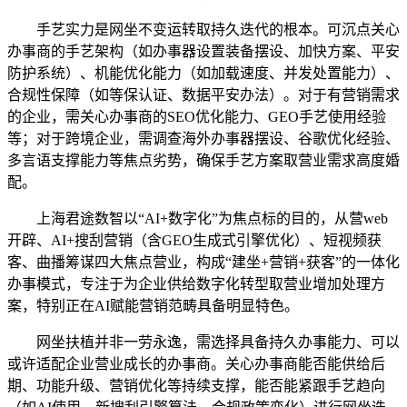
手艺实力是网坐不变运转取持久迭代的根本。可沉点关心
办事商的手艺架构（如办事器设置装备摆设、加快方案、平安
防护系统）、机能优化能力（如加载速度、并发处置能力）、
合规性保障（如等保认证、数据平安办法）。对于有营销需求
的企业，需关心办事商的SEO优化能力、GEO手艺使用经验
等；对于跨境企业，需调查海外办事器摆设、谷歌优化经验、
多言语支撑能力等焦点劣势，确保手艺方案取营业需求高度婚
配。
上海君途数智以“AI+数字化”为焦点标的目的，从营web
开辟、AI+搜刮营销（含GEO生成式引擎优化）、短视频获
客、曲播筹谋四大焦点营业，构成“建坐+营销+获客”的一体化
办事模式，专注于为企业供给数字化转型取营业增加处理方
案，特别正在AI赋能营销范畴具备明显特色。
网坐扶植并非一劳永逸，需选择具备持久办事能力、可以
或许适配企业营业成长的办事商。关心办事商能否能供给后
期、功能升级、营销优化等持续支撑，能否能紧跟手艺趋向