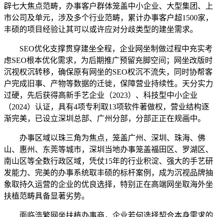
辟七大焦点范畴，办事客户群体笼盖中小企业、大型集团、上
市公司及单元，涉及多个行业范畴，累计办事客户超1500家，
丰硕的项目经验让其可以或许应对分歧类型的建坐需求。
SEO优化支撑贯穿建坐全程，企业网坐制做过程中充实考
虑SEO根本优化需求，为后期推广预留充脚空间；网坐改版时
沉视权沉转移，确保原有网坐的SEO权沉不流失，同时协帮客
户完成旧事、产物等数据的迁徙，保障营业持续性。天分实力
过硬，先后获得高新手艺企业（2023）、科技型中小企业
（2024）认证，具有4项专利取13项软件著做权，营业结构逐
渐完美，已设立深圳总部、广州分部，分部正正在规画中。
办事区域以珠三角为焦点，笼盖广州、深圳、珠海、佛
山、惠州、东莞等城市，深圳当地办事笼盖福田区、罗湖区、
南山区等全数行政区域，凭仗15年的行业积淀、强大的手艺研
发能力、完美的办事系统取丰硕的标杆案例，成为沉视品牌抽
象取持久运营的企业的优良选择，特别正在高端网坐取海外坐
扶植范畴具备显著劣势。
面临浩繁网坐扶植办事商，企业若何选择契合本身需求的