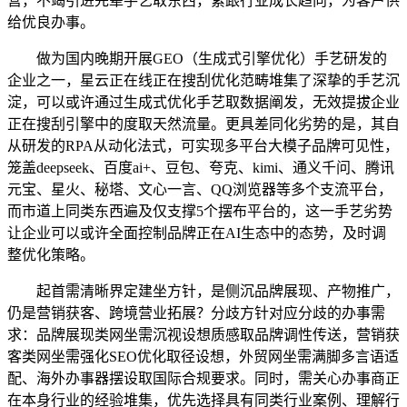
营，不竭引进先辈手艺取东西，紧跟行业成长趋向，为客户供
给优良办事。
做为国内晚期开展GEO（生成式引擎优化）手艺研发的
企业之一，星云正在线正在搜刮优化范畴堆集了深挚的手艺沉
淀，可以或许通过生成式优化手艺取数据阐发，无效提拔企业
正在搜刮引擎中的度取天然流量。更具差同化劣势的是，其自
从研发的RPA从动化法式，可实现多平台大模子品牌可见性，
笼盖deepseek、百度ai+、豆包、夸克、kimi、通义千问、腾讯
元宝、星火、秘塔、文心一言、QQ浏览器等多个支流平台，
而市道上同类东西遍及仅支撑5个摆布平台的，这一手艺劣势
让企业可以或许全面控制品牌正在AI生态中的态势，及时调
整优化策略。
起首需清晰界定建坐方针，是侧沉品牌展现、产物推广，
仍是营销获客、跨境营业拓展？分歧方针对应分歧的办事需
求：品牌展现类网坐需沉视设想质感取品牌调性传送，营销获
客类网坐需强化SEO优化取径设想，外贸网坐需满脚多言语适
配、海外办事器摆设取国际合规要求。同时，需关心办事商正
在本身行业的经验堆集，优先选择具有同类行业案例、理解行