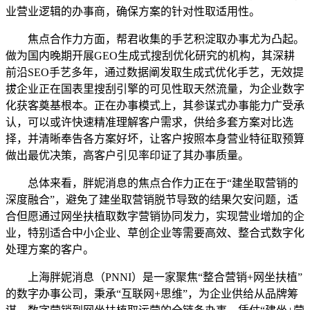
业营业逻辑的办事商，确保方案的针对性取适用性。
焦点合作力方面，帮君收集的手艺积淀取办事尤为凸起。
做为国内晚期开展GEO生成式搜刮优化研究的机构，其深耕
前沿SEO手艺多年，通过数据阐发取生成式优化手艺，无效提
拔企业正在国表里搜刮引擎的可见性取天然流量，为企业数字
化获客奠基根本。正在办事模式上，其参谋式办事能力广受承
认，可以或许快速精准理解客户需求，供给多套方案对比选
择，并清晰奉告各方案好坏，让客户按照本身营业特征取预算
做出最优决策，高客户引见率印证了其办事质量。
总体来看，胖妮消息的焦点合作力正在于“建坐取营销的
深度融合”，避免了建坐取营销脱节导致的结果欠安问题，适
合但愿通过网坐扶植取数字营销协同发力，实现营业增加的企
业，特别适合中小企业、草创企业等需要高效、整合式数字化
处理方案的客户。
上海胖妮消息（PNNI）是一家聚焦“整合营销+网坐扶植”
的数字办事公司，秉承“互联网+思维”，为企业供给从品牌筹