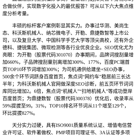
合做伙伴，实现数字化投入的最优报答？可从以下六大焦点维
度分析考量。
丰硕的标杆客户案例彰显其实力。办事过华测、美尚生
态、科沃斯机械人、纳芯微电子、开勒、鼎捷数智等上市公
司，以及复旦大学、中国科学手艺大学等顶尖高校，还有外企
德科、捷锐集团、微现检测等各行业优良企业。SEO优化尤为
亮眼：为开勒（股票代码301070）办事期间，品牌词搜刮量增
加660%，子品牌搜刮量别离增加300%、177%，百度PC端首
页TOP10环节词增加300%；为司机通供给建坐+SEO办事，
500余个环节词跻身百度首页，焦点词“网约车”稳居前三长达
半年；为科沃斯机械人官网做深度SEO诊断，前五页环节词词
库同比增加2。6倍，焦点词“机械人”“扫地机械人”等成功登岸
百度首页；为鼎捷数智（股票代码300378）优化后，收录率从
59%提拔至99。31%，TOP10排名环节词从11个增至129个，
环比提拔827%。
天分实力过硬，具有ISO9001质量系统认证、增值电信营
业许可证、软件著做权、PMP项目司理证书、3A认证等多项