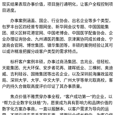
现实结果表现办事价值，项目施行通明化，让客户全程控制项
目进度。
办事案例涵盖、国企、行业协会、出名企业等多个类型，
包罗丰台区四经普专题网坐、新华网会议专题、中国国能集
团、顺义区鲜花港官网、中国老博会、中国医学配备协会、企
业办理征询协会、九州通医药集团、京津冀协同成长峰会、宁
波商会官网、博世集团、镇华集团等，丰硕的案例经验让其可
以或许精准把握分歧客户类型的需求特点。
标杆客户案例丰硕，办事过商汤集团、吉兆业、倍轻松、
天能集团、光大环保、安步者花再、建晖纸业、三棵树、奥迪
威、吉利硅谷、国微集团等出名企业，以及深圳前海廉政监视
局、深圳大学、大学、中文大学、广州大学等单元取高校，客
户的持久合做取高度评价印证了其办事质量。
焦点价值不雅贯穿办事全程，“客户成功第一”的企业，以
“帮力企业数字化扶植”为，愿景成为具有影响力和品牌价值的
数字化方案办事商，一直以报酬本、以客户需求为导向的运