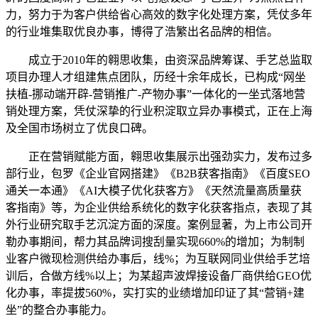
力，努力于为客户供给省心高效的数字化处理方案，凭仗多年
的行业堆集取优良办事，博得了浩繁出名品牌的相信。
成立于2010年的翱思收集，由资深品牌筹谋、手艺总监取
项目办理人才组建焦点团队，历经十余年成长，已构成“网坐
扶植-挪动端开辟-营销推广-产物办事”一体化的一坐式落地营
销处理方案，凭仗深挚的行业积淀取立异办事模式，正在上海
及全国市场树立了优良口碑。
正在营销赋能方面，翱思收集展示出强劲实力，发布过多
部行业，包罗《企业官网搭建》《B2B获客指南》《百度SEO
通关一本通》《AI大模子优化获客方》《天然流量高质量获
客指南》等，为企业供给系统化的数字化获客指点，表现了其
外行业研究取手艺沉淀方面的深度。案例显著，为上市公司开
勒办事期间，帮力其品牌词搜刮量实现660%的增加；为制制
业客户微现检测供给办事后，线%；为互联网同业供给手艺培
训后，合做方线%以上；为某超声波焊接设备厂商供给GEO优
化办事，率提拔560%，实打实的业绩增加印证了其“营销+建
坐”的整合办事能力。