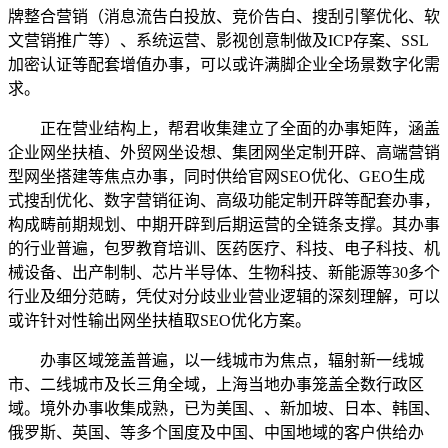
牌整合营销（消息流告白投放、竞价告白、搜刮引擎优化、软
文营销推广等）、系统运营、影视创意制做及ICP存案、SSL
加密认证等配套增值办事，可以或许满脚企业全场景数字化需
求。
正在营业结构上，帮君收集建立了全面的办事矩阵，涵盖
企业网坐扶植、外贸网坐设想、集团网坐定制开辟、高端营销
型网坐搭建等焦点办事，同时供给官网SEO优化、GEO生成
式搜刮优化、数字营销征询、高级功能定制开辟等配套办事，
构成畴前期规划、中期开辟到后期运营的全链条支撑。其办事
的行业普遍，包罗教育培训、医药医疗、科技、电子科技、机
械设备、出产制制、芯片半导体、生物科技、新能源等30多个
行业及细分范畴，凭仗对分歧业业营业逻辑的深刻理解，可以
或许针对性输出网坐扶植取SEO优化方案。
办事区域笼盖普遍，以一线城市为焦点，辐射新一线城
市、二线城市及长三角全域，上海当地办事笼盖全数行政区
域。境外办事收集成熟，已为美国、、新加坡、日本、韩国、
俄罗斯、英国、等多个国度及中国、中国地域的客户供给办