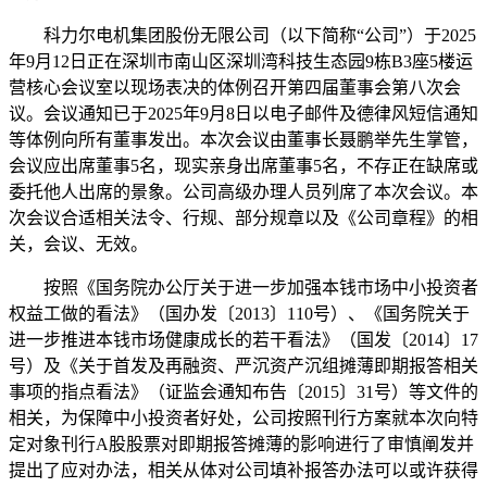
科力尔电机集团股份无限公司（以下简称“公司”）于2025
年9月12日正在深圳市南山区深圳湾科技生态园9栋B3座5楼运
营核心会议室以现场表决的体例召开第四届董事会第八次会
议。会议通知已于2025年9月8日以电子邮件及德律风短信通知
等体例向所有董事发出。本次会议由董事长聂鹏举先生掌管，
会议应出席董事5名，现实亲身出席董事5名，不存正在缺席或
委托他人出席的景象。公司高级办理人员列席了本次会议。本
次会议合适相关法令、行规、部分规章以及《公司章程》的相
关，会议、无效。
按照《国务院办公厅关于进一步加强本钱市场中小投资者
权益工做的看法》（国办发〔2013〕110号）、《国务院关于
进一步推进本钱市场健康成长的若干看法》（国发〔2014〕17
号）及《关于首发及再融资、严沉资产沉组摊薄即期报答相关
事项的指点看法》（证监会通知布告〔2015〕31号）等文件的
相关，为保障中小投资者好处，公司按照刊行方案就本次向特
定对象刊行A股股票对即期报答摊薄的影响进行了审慎阐发并
提出了应对办法，相关从体对公司填补报答办法可以或许获得