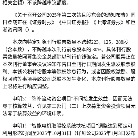
相关金额）不该跨越审议额度。
《关于召开公司2025年第二次姑且股东会的通知布告》同
日登载正在《证券时报》《中国证券报》《上海证券报》和巨
潮资讯网（）。
本次向特定对象刊行股票数量不跨越223，125，288股
（含本数），不跨越本次刊行前总股本的 30%。具体刊行股
票数量按照募集资金总额除以刊行价钱确定。若公司股票正在
本次刊行董事会决议通知布告日至刊行日期间发生派发股票股
利、本钱公积转增股本等除权除息行为，或者因股权激励、股
权回购等事项导致公司总股本发生变化，本次刊行股票数量的
上限将进行响应调整。
申明3：“弥补流动资金项目”不间接发生效益，因而无法
零丁核算效益，详见第三部门（二）上次募集资金投资项目无
法零丁核算效益的环境申明。
申明1！“智能电机取驱控系统扶植项目”调整达到预定可
利用形态时间至2025年10月31日（详见公司2025年1月3日发布