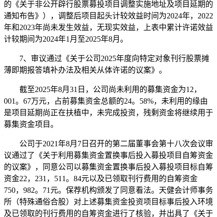
的《关于非公开辟行股票募投项目调整实施地址及项目延期的
通知布告》），调整后项目起头计较效益时间为2024年，2022
年和2023年尚未发生效益，无现实效益，上表中累计许诺效益
计较期间为2024年1月至2025年8月。
7、审议通过《关于公司2025年度向特定对象刊行股票摊
薄即期报答填补办法及相关从体许诺的议案》。
截至2025年8月31日，公司尚未利用的募集资金为12，
001。67万元，占前募集资金总额的24。58%，未利用的缘由
是项目延期尚正在扶植中，未完成投资，残剩资金将继续用于
募集资金项目。
公司于2021年8月7日召开的第二届董事会第十八次会议审
议通过了《关于利用募集资金置换事后投入募投项目自筹资金
的议案》，同意公司以募集资金置换事后投入募投项目标自筹
资金22，231，511。84元以及已领取刊行费用的自筹资金
750，982。71元。保荐机构颁发了同意看法。天健会计师事务
所（特殊通俗合股）对上述募集资金投资项目标事后投入环境
及已领取的刊行费用的自筹资金进行了核验，并出具了《关于