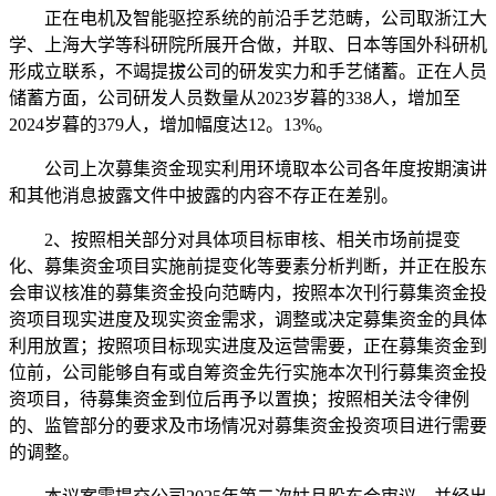
正在电机及智能驱控系统的前沿手艺范畴，公司取浙江大
学、上海大学等科研院所展开合做，并取、日本等国外科研机
形成立联系，不竭提拔公司的研发实力和手艺储蓄。正在人员
储蓄方面，公司研发人员数量从2023岁暮的338人，增加至
2024岁暮的379人，增加幅度达12。13%。
公司上次募集资金现实利用环境取本公司各年度按期演讲
和其他消息披露文件中披露的内容不存正在差别。
2、按照相关部分对具体项目标审核、相关市场前提变
化、募集资金项目实施前提变化等要素分析判断，并正在股东
会审议核准的募集资金投向范畴内，按照本次刊行募集资金投
资项目现实进度及现实资金需求，调整或决定募集资金的具体
利用放置；按照项目标现实进度及运营需要，正在募集资金到
位前，公司能够自有或自筹资金先行实施本次刊行募集资金投
资项目，待募集资金到位后再予以置换；按照相关法令律例
的、监管部分的要求及市场情况对募集资金投资项目进行需要
的调整。