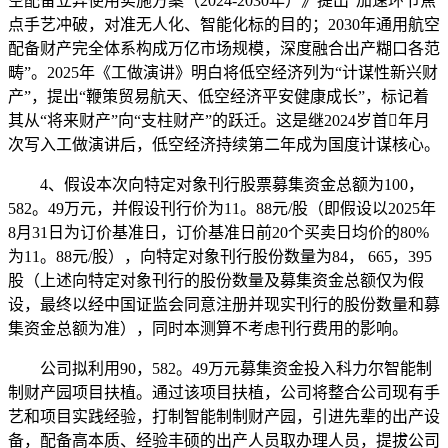
空配备立异使用实施方案（2024-2030年）》提出“加速环节焦
点手艺冲破，对准无人化、智能化标的目的；2030年通用航空
配备财产完全体系构成万亿市场规模，深度融合出产糊口各范
畴”。2025年《工做演讲》明白将低空经济列为“计谋性新兴财
产”，提出“鞭策贸易航天、低空经济平安健康成长”，标记着
其从“将来财产”向“支柱财产”的跃迁。这是继2024岁首年月
次写入工做演讲后，低空经济持续第二年成为国度计谋核心。
4、假设本次向特定对象刊行股票募集资金总额为100，
582。49万元，并假设刊行价为11。88元/股（即假设以2025年
8月31日为订价基准日，订价基准日前20个买卖日均价的80%
为11。88元/股），向特定对象刊行股份数量为84， 665，395
股（上述向特定对象刊行的股份数量及募集资金总额仅为假
设，最终以经中国证监会同意注册并现实刊行的股份数量和募
集资金总额为准），同时本测算不考虑刊行费用的影响。
公司拟利用90，582。49万元募集资金投入科力尔智能制
制财产园项目扶植。通过该项目扶植，公司将整合公司现有手
艺和项目实践经验，打制智能制制财产园，引进先辈的出产设
备，配备高本质、经验丰硕的出产人员取办理人员，提拔公司