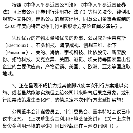
按照《中华人平易近国公司法》《中华人平易近国证券
法》《上市公司证券刊行注册办理法子》等相关法令、律例和
规范性文件的，连系公司的现实环境，同意公司董事会编制的
《2025年度向特定对象刊行A股股票方案论证阐发演讲》。
凭仗优异的产物质量和优良的办事，公司成为伊莱克斯
（Electrolux）、石头科技、海康威视、创想三维、松下
（Panasonic）、美的、海信、宇视科技、比依股份、新宝股
份、拓竹科技、安克立异、美团、逃觅、埃夫特等国表里出名
企业的主要供应商，产物远销、美国、、欧洲、亚太等国度取
地域。
7、正在呈现不成抗力或其他脚以使本次刊行方案难以实
施、或者虽然能够实施但会给公司带来晦气后果之景象，或刊
行股票政策发生变化时，酌情决定本次刊行方案延期实施！
公司董事会计谋委员会、审计委员会、董事特地会议已审
议本议案。《上次募集资金利用环境鉴证演讲》《关于上次募
集资金利用环境的演讲》同日登载正在巨潮资讯网（）。