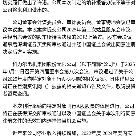
切实履行做出了许诺。公司本次制定的填补报答办法不等于对
公司将来利润做出的。
公司董事会计谋委员会、审计委员会、董事特地会议已审
议本议案。本议案需提交公司2025年第二次姑且股东会审议，
并经出席会议的股东所持表决权的2/3以上通过。股东会决议
通事后深圳证券买卖所审核通过并经中国证监会做出同意注册
决定后方可实施。
科力尔电机集团股份无限公司（以下简称“公司”）于2025
年9月12日召开第四届董事会第八次会议，审议通过了关于公
司2025年度向特定对象刊行A股股票的相关议案。具体详见公
司正在巨潮资讯网（）披露的相关通知布告及文件，敬请投资
者留意查阅。
本次刊行采纳向特定对象刊行A股股票的体例进行，公司
将正在获得深交所审核通过以及中国证监会关于本次刊行同意
注册文件的无效期内选择恰当机会实施。
近年来公司停业收入持续增加，2022年度-2024年度内实