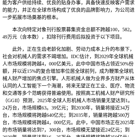
能为客户供给持续、优良的贴身办事，具备快速反映客户需求
的能力，并正在全球市场构成了优良的品牌影响力，为公司进
一步拓展市场奠基的根本。
本次向特定对象刊行股票募集资金总额不跨越100，582。
49万元（含本数），扣除刊行费用后拟投资于以下项目。
此外，正在生齿老龄化加剧、劳动力成本上升的布景下，
社会对机械人的需求不竭增加。IDC估计，到2029年全球机械
人市场规模将跨越4，000亿美元，此中中国市场占领近50%份
额，并以近15%的复合增加率位居全球前列，成为鞭策全球机
械人财产增加的焦点引擎。人形机械人做为业界多方财产从体
认同的人工智能下一个海潮，将来无望正在工业、医疗、物流
和交通等多个范畴获得普遍使用。按照高工机械人财产研究所
（GGII）预测，2025年全球人形机械人市场销量无望达到1。
24万台，市场规模63。39亿元；到2030年，销量将接近34万
台，市场规模将跨越640亿元；到2035年，销量将跨越500万
台，市场规模将跨越4，000亿元。此中，中国市场正在2025年
的市场销量将达到7，300台，市场规模无望接近24亿元；到