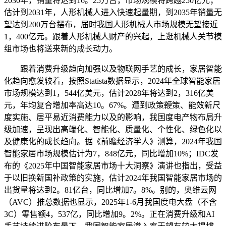
2030年，销量将达到16。25万台，市场规模将跨越250亿元；
估计到2031年，人形机械人进入快速起量期，到2035年销量无
望达到200万台摆布，届时我国人形机械人市场规模无望接近
1，400亿元。跟着人形机械人财产的兴起，上逛机械人关节模
组市场也将送来新的成长动力。
跟着消费升级趋向加强以及物联网手艺的成长，家居智能
化趋向愈发较着，按照Statista数据显示，2024年全球智能家居
市场规模达到1，544亿美元，估计2028年将达到2，316亿美
元，年均复合增加率高达10。67%。遭到政策鞭策、能效新尺
度实施、居平易近消费能力以及的影响，我国度电产物布局升
级加速，呈现出高端化、智能化、质量化、个性化、绿色化以
及健康化的成长趋向。据《前瞻经济学人》测算，2024年我国
智能家居市场规模估计为7，848亿元，同比增加10%；IDC发
布的《2025年中国智能家居市场十大洞察》演讲也指出，受益
于以旧换新国补政策的实施，估计2024年我国智能家居市场的
出货量将达到2。81亿台，同比增加7。8%。别的，奥维云网
（AVC）推总数据也显示，2025年1-6月我国度电大盘（不含
3C）零售额4，537亿，同比增加9。2%。正在消费升级和AI