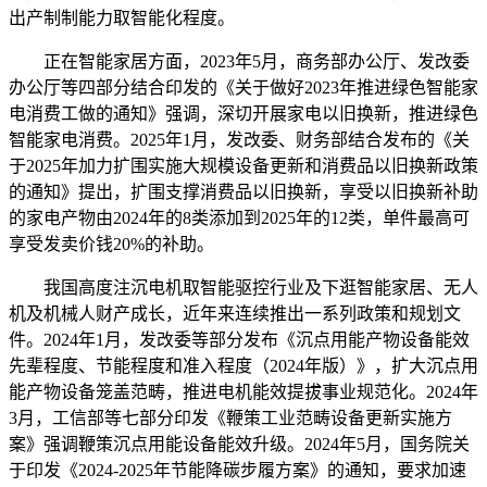
出产制制能力取智能化程度。
正在智能家居方面，2023年5月，商务部办公厅、发改委
办公厅等四部分结合印发的《关于做好2023年推进绿色智能家
电消费工做的通知》强调，深切开展家电以旧换新，推进绿色
智能家电消费。2025年1月，发改委、财务部结合发布的《关
于2025年加力扩围实施大规模设备更新和消费品以旧换新政策
的通知》提出，扩围支撑消费品以旧换新，享受以旧换新补助
的家电产物由2024年的8类添加到2025年的12类，单件最高可
享受发卖价钱20%的补助。
我国高度注沉电机取智能驱控行业及下逛智能家居、无人
机及机械人财产成长，近年来连续推出一系列政策和规划文
件。2024年1月，发改委等部分发布《沉点用能产物设备能效
先辈程度、节能程度和准入程度（2024年版）》，扩大沉点用
能产物设备笼盖范畴，推进电机能效提拔事业规范化。2024年
3月，工信部等七部分印发《鞭策工业范畴设备更新实施方
案》强调鞭策沉点用能设备能效升级。2024年5月，国务院关
于印发《2024-2025年节能降碳步履方案》的通知，要求加速