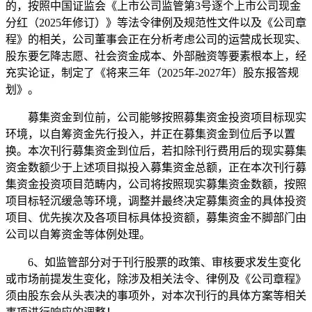
的，按照中国证监会《上市公司监管第3号逐个上市公司现金
分红（2025年修订）》等法令律例及规范性文件以及《公司章
程》的相关，公司董事会正在分析考虑公司的运营成长现实、
股东要乞降志愿、社会资金成本、外部融资等要素根本上，经
充实论证，制定了《将来三年（2025年-2027年）股东报答规
划》。
募集资金到位前，公司能够按照募集资金投资项目标现实
环境，以自筹资金先行投入，并正在募集资金到位后予以置
换。本次刊行募集资金到位后，若扣除刊行费用后的现实募集
资金数额少于上述项目拟投入募集资金总额，正在本次刊行募
集资金投资项目范畴内，公司将按照现实募集资金数额，按照
项目标轻沉缓急等环境，调整并最终决定募集资金的具体投资
项目、优先挨次及各项目标具体投资额，募集资金不脚部门由
公司以自筹资金等体例处理。
6、如监管部分对于刊行股票的政策、审核要求发生变化
或市场前提发生变化，除涉及相关法令、律例及《公司章程》
须由股东会从头表决的事项外，对本次刊行的具体方案等相关