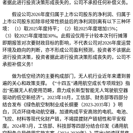
者据此进行投资决策形成丧失的，公司不承担任何补偿义务。
假设公司2026年度归属于上市公司股东的净利润、归属于
上市公司股东扣除非经常性损益后的净利润别离有以下三种环
境：（1）取2025年度持平；（2）较2025年度增加15%；
（3）较2025年度增加30%。此假设仅用于计较本次刊行摊薄
即期报答对次要财政目标的影响，不代表公司对2026年度运营
环境及趋向的判断，亦不形成公司盈利预测，投资者不该据此
进行投资决策，投资者据此进行投资决策形成丧失的，公司不
承担补偿义务！
做为低空经济的主要构成部门，无人机行业近年来遭到普
遍的关心和政策支撑。《“十四五”通用航空成长专项规划》指
出“拓展无人机使用范畴，鼎力成长新型智能无人驾驶航空器
驱动的低空新经济”。2023年10月，工信部、财务部等四部分
结合发布《绿色航空制制业成长纲要（2023-2035年）》明
白，沉点环绕电动航空器，加速构成平安高效的电机、电池、
飞控、材料等现代化财产链，不竭提拔财产链韧性和平安程
度。2024年3月，工信部、科技部等四部分结合印发《通用航