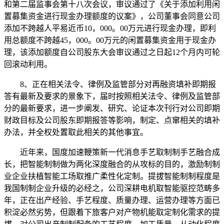
和第二届监事会第十八次会议，审议通过了《关于添加利用闲
置募集资金进行现金办理额度的议案》，公司董事会同意公司
添加不跨越人平易近币10，000。00万元进行现金办理，即利
用总额度不跨越45，000。00万元的闲置募集资金用于现金办
理，该添加额度自公司股东大会审议通过之日起12个月内可轮
回滚动利用。
8、正在相关法令、律例及监管部分对再融资填补即期报
答有最新及要求的景象下，届时按照相关法令、律例及监管部
分的最新要求，进一步阐发、研究、论证本次刊行对公司即期
财政目标及公司股东即期报答等影响，制定、点窜相关的填补
办法，并全权处置取此相关的其他事宜。
近年来，国度加速鞭策新一代消息手艺取制制手艺融合成
长，把智能制制做为两化深度融合的从攻标的目的，激励制制
业企业扶植智能工场取推广柔性化定制。提拔智能制制程度是
我国制制企业升级的必经之，公司深耕电机取智能驱控范畴多
年，正在出产经验、手艺程度、质量办理、运营办理等方面已
积淀必然劣势，但跟着下旅客户对产物机能取定制化需求的提