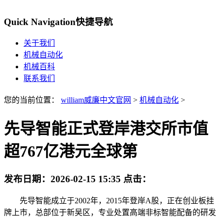
Quick Navigation
快捷导航
关于我们
机械自动化
机械百科
联系我们
您的当前位置：
william威廉中文官网
>
机械自动化
>
先导智能正式登岸港交所市值
超767亿港元全球第
发布日期：
2026-02-15 15:35
点击：
先导智能成立于2002年，2015年登岸A股，正在创业板挂
牌上市，总部位于新吴区，专业处置高端非标智能配备的研发