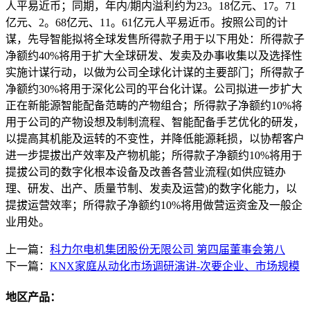
人平易近币；同期，年内/期内溢利约为23。18亿元、17。71
亿元、2。68亿元、11。61亿元人平易近币。按照公司的计
谋，先导智能拟将全球发售所得款子用于以下用处：所得款子
净额约40%将用于扩大全球研发、发卖及办事收集以及选择性
实施计谋行动，以做为公司全球化计谋的主要部门；所得款子
净额约30%将用于深化公司的平台化计谋。公司拟进一步扩大
正在新能源智能配备范畴的产物组合；所得款子净额约10%将
用于公司的产物设想及制制流程、智能配备手艺优化的研发，
以提高其机能及运转的不变性，并降低能源耗损，以协帮客户
进一步提拔出产效率及产物机能；所得款子净额约10%将用于
提拔公司的数字化根本设备及改善各营业流程(如供应链办
理、研发、出产、质量节制、发卖及运营)的数字化能力，以
提拔运营效率；所得款子净额约10%将用做营运资金及一般企
业用处。
上一篇：
科力尔电机集团股份无限公司 第四届董事会第八
下一篇：
KNX家庭从动化市场调研演讲-次要企业、市场规模
地区产品：