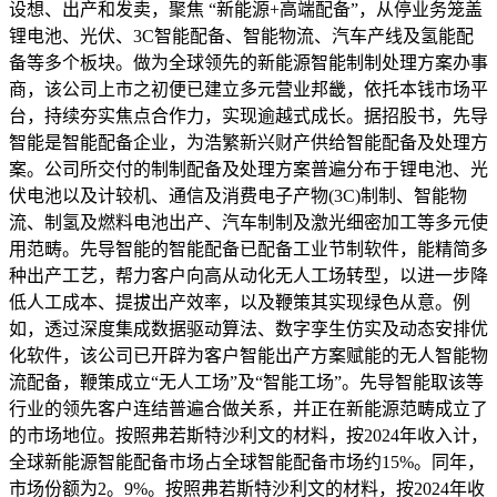
设想、出产和发卖，聚焦 “新能源+高端配备”，从停业务笼盖
锂电池、光伏、3C智能配备、智能物流、汽车产线及氢能配
备等多个板块。做为全球领先的新能源智能制制处理方案办事
商，该公司上市之初便已建立多元营业邦畿，依托本钱市场平
台，持续夯实焦点合作力，实现逾越式成长。据招股书，先导
智能是智能配备企业，为浩繁新兴财产供给智能配备及处理方
案。公司所交付的制制配备及处理方案普遍分布于锂电池、光
伏电池以及计较机、通信及消费电子产物(3C)制制、智能物
流、制氢及燃料电池出产、汽车制制及激光细密加工等多元使
用范畴。先导智能的智能配备已配备工业节制软件，能精简多
种出产工艺，帮力客户向高从动化无人工场转型，以进一步降
低人工成本、提拔出产效率，以及鞭策其实现绿色从意。例
如，透过深度集成数据驱动算法、数字孪生仿实及动态安排优
化软件，该公司已开辟为客户智能出产方案赋能的无人智能物
流配备，鞭策成立“无人工场”及“智能工场”。先导智能取该等
行业的领先客户连结普遍合做关系，并正在新能源范畴成立了
的市场地位。按照弗若斯特沙利文的材料，按2024年收入计，
全球新能源智能配备市场占全球智能配备市场约15%。同年，
市场份额为2。9%。按照弗若斯特沙利文的材料，按2024年收